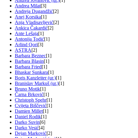
Andrea Jovanović (ur.)
[1]
Andrea Milat
[3]
Andreja Dugandžić
[2]
Anej Korsika
[1]
Anja Vladisavljević
[2]
Ankica Čakardić
[2]
Ante Lešaja
[1]
Antonija Todić
[1]
Arlind Qori
[3]
ASTRA
[2]
Barbara Beznec
[1]
Barbara Blasin
[1]
Barbara Fried
[1]
Bhaskar Sunkara
[1]
Boris Kanzleiter (ur.)
[1]
Branislav Markuš (ur.)
[1]
Bruno Motik
[1]
Čarna Brković
[1]
Christoph Spehr
[1]
Cvijeta Biščević
[1]
Damien Millet
[1]
Daniel Rodik
[1]
Darko Suvin
[6]
Darko Vesić
[4]
Dejan Marković
[2]