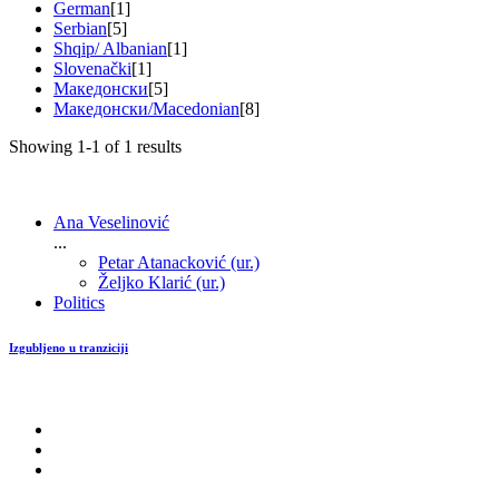
German
[1]
Serbian
[5]
Shqip/ Albanian
[1]
Slovenački
[1]
Македонски
[5]
Македонски/Macedonian
[8]
Showing 1-1 of 1 results
Ana Veselinović
...
Petar Atanacković (ur.)
Željko Klarić (ur.)
Politics
Izgubljeno u tranziciji