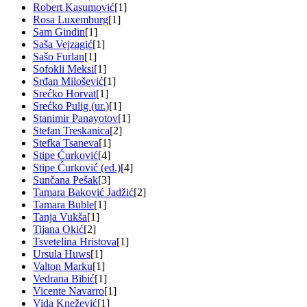
Robert Kasumović
[1]
Rosa Luxemburg
[1]
Sam Gindin
[1]
Saša Vejzagić
[1]
Sašo Furlan
[1]
Sofokli Meksi
[1]
Srđan Milošević
[1]
Srećko Horvat
[1]
Srećko Pulig (ur.)
[1]
Stanimir Panayotov
[1]
Stefan Treskanica
[2]
Stefka Tsaneva
[1]
Stipe Ćurković
[4]
Stipe Ćurković (ed.)
[4]
Sunčana Pešak
[3]
Tamara Baković Jadžić
[2]
Tamara Buble
[1]
Tanja Vukša
[1]
Tijana Okić
[2]
Tsvetelina Hristova
[1]
Ursula Huws
[1]
Valton Marku
[1]
Vedrana Bibić
[1]
Vicente Navarro
[1]
Vida Knežević
[1]