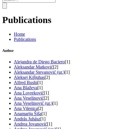
for:
Publications
Home
Publications
Author
Alejandra de Diego Baciero
[1]
Aleksandar Matković
[2]
Aleksandar Stevanović (ur.)
[1]
Aleksej Kišjuhas
[2]
Alfred Bushi
[1]
Ana Blaževa
[1]
Ana Lovreković
[1]
Ana Veselinović
[2]
Ana Veselinović (ur.)
[1]
Ana Vilenica
[2]
Anamarija Šiša
[1]
András Juhász
[1]
Andrea Jovanović
[1]