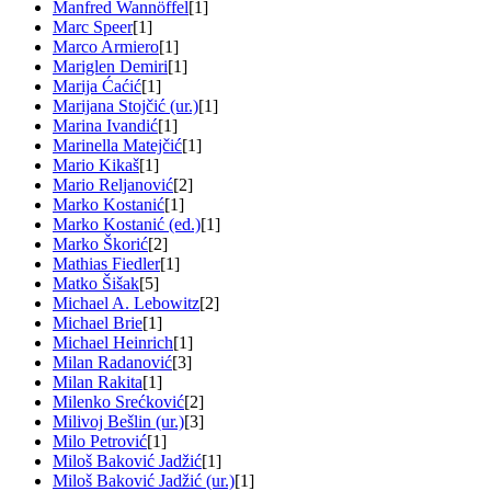
Manfred Wannöffel
[1]
Marc Speer
[1]
Marco Armiero
[1]
Mariglen Demiri
[1]
Marija Ćaćić
[1]
Marijana Stojčić (ur.)
[1]
Marina Ivandić
[1]
Marinella Matejčić
[1]
Mario Kikaš
[1]
Mario Reljanović
[2]
Marko Kostanić
[1]
Marko Kostanić (ed.)
[1]
Marko Škorić
[2]
Mathias Fiedler
[1]
Matko Šišak
[5]
Michael A. Lebowitz
[2]
Michael Brie
[1]
Michael Heinrich
[1]
Milan Radanović
[3]
Milan Rakita
[1]
Milenko Srećković
[2]
Milivoj Bešlin (ur.)
[3]
Milo Petrović
[1]
Miloš Baković Jadžić
[1]
Miloš Baković Jadžić (ur.)
[1]