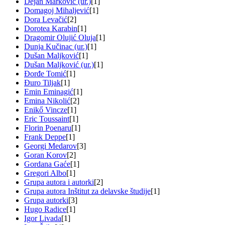
Dejan Marković (ur.)
[1]
Domagoj Mihaljević
[1]
Dora Levačić
[2]
Dorotea Karabin
[1]
Dragomir Olujić Oluja
[1]
Dunja Kučinac (ur.)
[1]
Dušan Maljković
[1]
Dušan Maljković (ur.)
[1]
Đorđe Tomić
[1]
Đuro Tiljak
[1]
Emin Eminagić
[1]
Emina Nikolić
[2]
Enikő Vincze
[1]
Eric Toussaint
[1]
Florin Poenaru
[1]
Frank Deppe
[1]
Georgi Medarov
[3]
Goran Korov
[2]
Gordana Gaće
[1]
Gregori Albo
[1]
Grupa autora i autorki
[2]
Grupa autora Inštitut za delavske študije
[1]
Grupa autorki
[3]
Hugo Radice
[1]
Igor Livada
[1]