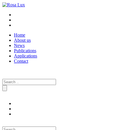
Home
About us
News
Publications
Applications
Contact
Search
for:
Search