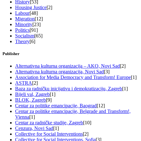
History
[53]
Housing Justice
[2]
Labour
[48]
Migration
[12]
Minority
[23]
Politics
[91]
Socialism
[65]
Theory
[6]
Publisher
Alternativna kulturna organizacija – AKO, Novi Sad
[2]
Alternativna kulturna organizacija, Novi Sad
[3]
Association for Media Democracy and Transform! Europe
[1]
ASTRA
[2]
Baza za radničku inicijativu i demokratizaciju, Zagreb
[1]
Bijeli val, Zagreb
[1]
BLOK, Zagreb
[9]
Centar za politike emancipacije, Baograd
[12]
Centar za politike emancipacije, Belgrade and Transform!,
Vienna
[1]
Centar za radničke studije, Zagreb
[10]
Cenzura, Novi Sad
[1]
Collective for Social Interventions
[2]
Collective for Social Interventions, Sofia
[3]