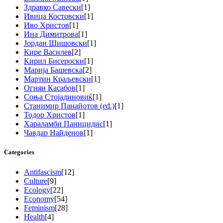
Здравко Савески
[1]
Ивица Костовски
[1]
Иво Христов
[1]
Ина Димитрова
[1]
Јордан Шишовски
[1]
Кире Василев
[2]
Кирил Бисероски
[1]
Марија Башевска
[2]
Мартин Краљевски
[1]
Огнян Касабов
[1]
Соња Стојадиновиќ
[1]
Станимир Панайотов (ed.)
[1]
Тодор Христов
[1]
Хараламби Паницидис
[1]
Чавдар Найденов
[1]
Categories
Antifascism
[12]
Culture
[9]
Ecology
[22]
Economy
[54]
Feminism
[28]
Health
[4]