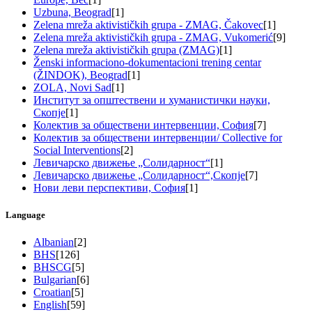
Uzbuna, Beograd
[1]
Zelena mreža aktivističkih grupa - ZMAG, Čakovec
[1]
Zelena mreža aktivističkih grupa - ZMAG, Vukomerić
[9]
Zelena mreža aktivističkih grupa (ZMAG)
[1]
Ženski informaciono-dokumentacioni trening centar
(ŽINDOK), Beograd
[1]
ZOLA, Novi Sad
[1]
Институт за општествени и хуманистички науки,
Скопје
[1]
Колектив за обществени интервенции, София
[7]
Колектив за обществени интервенции/ Collective for
Social Interventions
[2]
Левичарско движење „Солидарност“
[1]
Левичарско движење „Солидарност“,Скопје
[7]
Нови леви перспективи, София
[1]
Language
Albanian
[2]
BHS
[126]
BHSCG
[5]
Bulgarian
[6]
Croatian
[5]
English
[59]