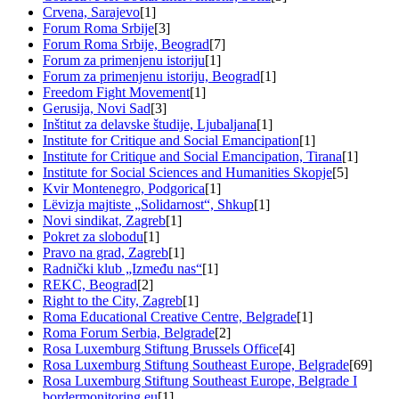
Crvena, Sarajevo
[1]
Forum Roma Srbije
[3]
Forum Roma Srbije, Beograd
[7]
Forum za primenjenu istoriju
[1]
Forum za primenjenu istoriju, Beograd
[1]
Freedom Fight Movement
[1]
Gerusija, Novi Sad
[3]
Inštitut za delavske študije, Ljubaljana
[1]
Institute for Critique and Social Emancipation
[1]
Institute for Critique and Social Emancipation, Tirana
[1]
Institute for Social Sciences and Humanities Skopje
[5]
Kvir Montenegro, Podgorica
[1]
Lëvizja majtiste „Solidarnost“, Shkup
[1]
Novi sindikat, Zagreb
[1]
Pokret za slobodu
[1]
Pravo na grad, Zagreb
[1]
Radnički klub „Između nas“
[1]
REKC, Beograd
[2]
Right to the City, Zagreb
[1]
Roma Educational Creative Centre, Belgrade
[1]
Roma Forum Serbia, Belgrade
[2]
Rosa Luxemburg Stiftung Brussels Office
[4]
Rosa Luxemburg Stiftung Southeast Europe, Belgrade
[69]
Rosa Luxemburg Stiftung Southeast Europe, Belgrade I
bordermonitoring.eu
[1]