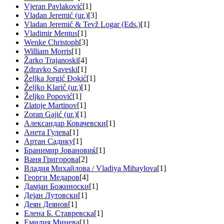
Vjeran Pavlaković
[1]
Vladan Jeremić (ur.)
[3]
Vladan Jeremić & Tevž Logar (Eds.)
[1]
Vladimir Mentus
[1]
Wenke Christoph
[3]
William Morris
[1]
Žarko Trajanoski
[4]
Zdravko Saveski
[1]
Željka Jorgić Đokić
[1]
Željko Klarić (ur.)
[1]
Željko Popović
[1]
Zlatoje Martinov
[1]
Zoran Gajić (ur.)
[1]
Александар Ковачевски
[1]
Анета Гулева
[1]
Артан Садику
[1]
Бранимир Јовановиќ
[1]
Ваня Григорова
[2]
Владия Михайлова / Vladiya Mihaylova
[1]
Георги Медаров
[4]
Дамјан Божиноски
[1]
Дејан Лутовски
[1]
Деян Деянов
[1]
Елена Б. Ставревска
[1]
Емилия Минева
[1]