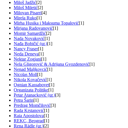
Miloš Jadžić
[2]
Miloš Miletić
[2]
Milovan Pisarri
[4]
Mirela Ruko
[1]
Mirha Husika i Maksuma Topalović
[1]
Mirjana Radovanović
[1]
Momir Samardžić
[2]
Nada Novaković
[1]
Nađa Bobičić (ur.)
[1]
Nancy Fraser
[1]
Neda Deneva
[1]
Nektar Zogjani
[1]
Nela Gligorović & Adrijana Gvozdenović
[1]
Nenad Maljkovcić
[1]
Nicolas Moll
[1]
Nikola Kovačević
[1]
Ognian Kassabovet
[1]
Organizata Politike
[1]
Petar Atanacković (ur.)
[3]
Petra Šarin
[1]
Predrag Momčilović
[3]
Rada Krstanović
[1]
Raia Apostolova
[1]
REKC, Beograd
[1]
Rena Rädle (ur.)
[2]