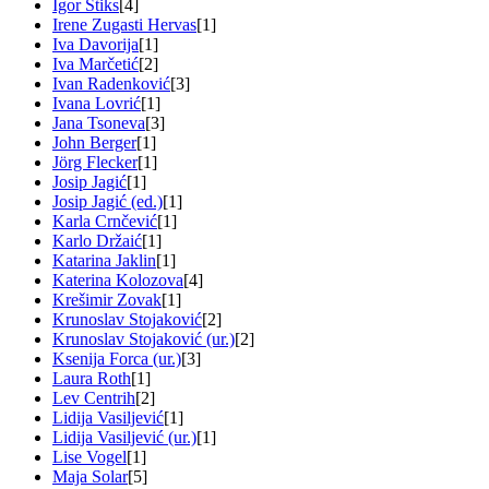
Igor Štiks
[4]
Irene Zugasti Hervas
[1]
Iva Davorija
[1]
Iva Marčetić
[2]
Ivan Radenković
[3]
Ivana Lovrić
[1]
Jana Tsoneva
[3]
John Berger
[1]
Jörg Flecker
[1]
Josip Jagić
[1]
Josip Jagić (ed.)
[1]
Karla Crnčević
[1]
Karlo Držaić
[1]
Katarina Jaklin
[1]
Katerina Kolozova
[4]
Krešimir Zovak
[1]
Krunoslav Stojaković
[2]
Krunoslav Stojaković (ur.)
[2]
Ksenija Forca (ur.)
[3]
Laura Roth
[1]
Lev Centrih
[2]
Lidija Vasiljević
[1]
Lidija Vasiljević (ur.)
[1]
Lise Vogel
[1]
Maja Solar
[5]