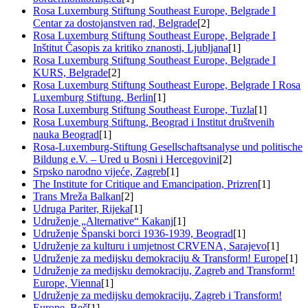
Rosa Luxemburg Stiftung Southeast Europe, Belgrade I
Centar za dostojanstven rad, Belgrade
[2]
Rosa Luxemburg Stiftung Southeast Europe, Belgrade I
Inštitut Časopis za kritiko znanosti, Ljubljana
[1]
Rosa Luxemburg Stiftung Southeast Europe, Belgrade I
KURS, Belgrade
[2]
Rosa Luxemburg Stiftung Southeast Europe, Belgrade I Rosa
Luxemburg Stiftung, Berlin
[1]
Rosa Luxemburg Stiftung Southeast Europe, Tuzla
[1]
Rosa Luxemburg Stiftung, Beograd i Institut društvenih
nauka Beograd
[1]
Rosa-Luxemburg-Stiftung Gesellschaftsanalyse und politische
Bildung e.V. – Ured u Bosni i Hercegovini
[2]
Srpsko narodno vijeće, Zagreb
[1]
The Institute for Critique and Emancipation, Prizren
[1]
Trans Mreža Balkan
[2]
Udruga Pariter, Rijeka
[1]
Udruženje „Alternative“ Kakanj
[1]
Udruženje Španski borci 1936-1939, Beograd
[1]
Udruženje za kulturu i umjetnost CRVENA, Sarajevo
[1]
Udruženje za medijsku demokraciju & Transform! Europe
[1]
Udruženje za medijsku demokraciju, Zagreb and Transform!
Europe, Vienna
[1]
Udruženje za medijsku demokraciju, Zagreb i Transform!
Europe, Beč
[1]