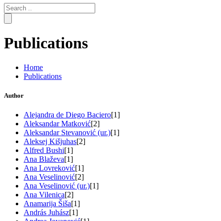
Search
for:
Publications
Home
Publications
Author
Alejandra de Diego Baciero
[1]
Aleksandar Matković
[2]
Aleksandar Stevanović (ur.)
[1]
Aleksej Kišjuhas
[2]
Alfred Bushi
[1]
Ana Blaževa
[1]
Ana Lovreković
[1]
Ana Veselinović
[2]
Ana Veselinović (ur.)
[1]
Ana Vilenica
[2]
Anamarija Šiša
[1]
András Juhász
[1]