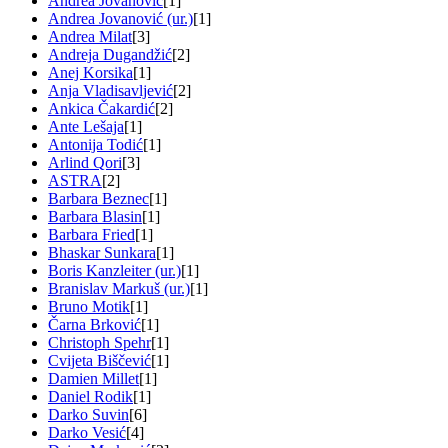
Andrea Jovanović
[1]
Andrea Jovanović (ur.)
[1]
Andrea Milat
[3]
Andreja Dugandžić
[2]
Anej Korsika
[1]
Anja Vladisavljević
[2]
Ankica Čakardić
[2]
Ante Lešaja
[1]
Antonija Todić
[1]
Arlind Qori
[3]
ASTRA
[2]
Barbara Beznec
[1]
Barbara Blasin
[1]
Barbara Fried
[1]
Bhaskar Sunkara
[1]
Boris Kanzleiter (ur.)
[1]
Branislav Markuš (ur.)
[1]
Bruno Motik
[1]
Čarna Brković
[1]
Christoph Spehr
[1]
Cvijeta Biščević
[1]
Damien Millet
[1]
Daniel Rodik
[1]
Darko Suvin
[6]
Darko Vesić
[4]