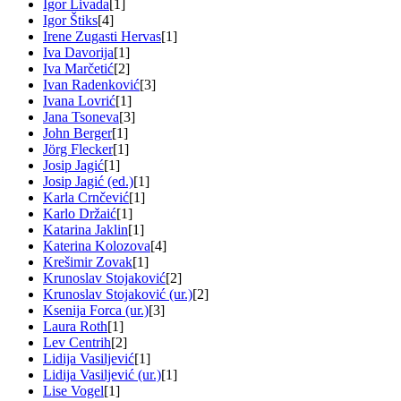
Igor Livada
[1]
Igor Štiks
[4]
Irene Zugasti Hervas
[1]
Iva Davorija
[1]
Iva Marčetić
[2]
Ivan Radenković
[3]
Ivana Lovrić
[1]
Jana Tsoneva
[3]
John Berger
[1]
Jörg Flecker
[1]
Josip Jagić
[1]
Josip Jagić (ed.)
[1]
Karla Crnčević
[1]
Karlo Držaić
[1]
Katarina Jaklin
[1]
Katerina Kolozova
[4]
Krešimir Zovak
[1]
Krunoslav Stojaković
[2]
Krunoslav Stojaković (ur.)
[2]
Ksenija Forca (ur.)
[3]
Laura Roth
[1]
Lev Centrih
[2]
Lidija Vasiljević
[1]
Lidija Vasiljević (ur.)
[1]
Lise Vogel
[1]