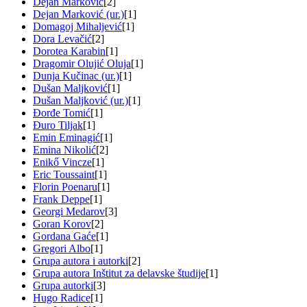
Dejan Marković
[2]
Dejan Marković (ur.)
[1]
Domagoj Mihaljević
[1]
Dora Levačić
[2]
Dorotea Karabin
[1]
Dragomir Olujić Oluja
[1]
Dunja Kučinac (ur.)
[1]
Dušan Maljković
[1]
Dušan Maljković (ur.)
[1]
Đorđe Tomić
[1]
Đuro Tiljak
[1]
Emin Eminagić
[1]
Emina Nikolić
[2]
Enikő Vincze
[1]
Eric Toussaint
[1]
Florin Poenaru
[1]
Frank Deppe
[1]
Georgi Medarov
[3]
Goran Korov
[2]
Gordana Gaće
[1]
Gregori Albo
[1]
Grupa autora i autorki
[2]
Grupa autora Inštitut za delavske študije
[1]
Grupa autorki
[3]
Hugo Radice
[1]