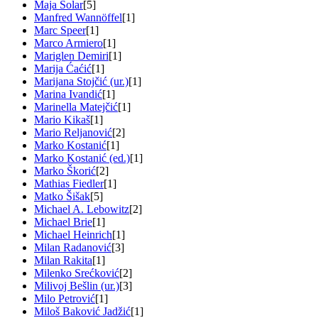
Maja Solar
[5]
Manfred Wannöffel
[1]
Marc Speer
[1]
Marco Armiero
[1]
Mariglen Demiri
[1]
Marija Ćaćić
[1]
Marijana Stojčić (ur.)
[1]
Marina Ivandić
[1]
Marinella Matejčić
[1]
Mario Kikaš
[1]
Mario Reljanović
[2]
Marko Kostanić
[1]
Marko Kostanić (ed.)
[1]
Marko Škorić
[2]
Mathias Fiedler
[1]
Matko Šišak
[5]
Michael A. Lebowitz
[2]
Michael Brie
[1]
Michael Heinrich
[1]
Milan Radanović
[3]
Milan Rakita
[1]
Milenko Srećković
[2]
Milivoj Bešlin (ur.)
[3]
Milo Petrović
[1]
Miloš Baković Jadžić
[1]