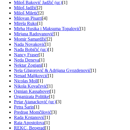
Miloš Baković Jadžić (ur.)
[1]
Miloš Jadžić
[2]
Miloš Miletić
[2]
Milovan Pisarri
[4]
Mirela Ruko
[1]
Mirha Husika i Maksuma Topalović
[1]
Mirjana Radovanović
[1]
Momir Samardžić
[2]
Nada Novaković
[1]
Nađa Bobičić (ur.)
[1]
Nancy Fraser
[1]
Neda Deneva
[1]
Nektar Zogjani
[1]
Nela Gligorović & Adrijana Gvozdenović
[1]
Nenad Maljkovcić
[1]
Nicolas Moll
[1]
Nikola Kovačević
[1]
Ognian Kassabovet
[1]
Organizata Politike
[1]
Petar Atanacković (ur.)
[3]
Petra Šarin
[1]
Predrag Momčilović
[3]
Rada Krstanović
[1]
Raia Apostolova
[1]
REKC, Beograd
[1]