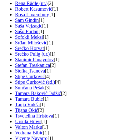
Rena Rädle (ur.)
[2]
Robert Kasumović
[1]
Rosa Luxemburg
[1]
Sam Gindin
[1]
Saša Vejzagić
[1]
Sašo Furlan
[1]
Sofokli Meksi
[1]
Srđan Milošević
[1]
Srećko Horvat
[1]
Srećko Pulig (ur.)
[1]
Stanimir Panayotov
[1]
Stefan Treskanica
[2]
Stefka Tsaneva
[1]
Stipe Ćurković
[4]
Stipe Ćurković (ed.)
[4]
Sunčana Pešak
[3]
Tamara Baković Jadžić
[2]
Tamara Buble
[1]
Tanja Vukša
[1]
Tijana Okić
[2]
Tsvetelina Hristova
[1]
Ursula Huws
[1]
Valton Marku
[1]
Vedrana Bibić
[1]
Vicente Navarro
[1]