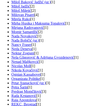
Miloš Baković Jadžić (ur.)
[1]
Miloš Jadžić
[2]
Miloš Miletić
[2]
Milovan Pisarri
[4]
Mirela Ruko
[1]
Mirha Husika i Maksuma Topalović
[1]
Mirjana Radovanović
[1]
Momir Samardžić
[2]
Nada Novaković
[1]
Nađa Bobičić (ur.)
[1]
Nancy Fraser
[1]
Neda Deneva
[1]
Nektar Zogjani
[1]
Nela Gligorović & Adrijana Gvozdenović
[1]
Nenad Maljkovcić
[1]
Nicolas Moll
[1]
Nikola Kovačević
[1]
Ognian Kassabovet
[1]
Organizata Politike
[1]
Petar Atanacković (ur.)
[3]
Petra Šarin
[1]
Predrag Momčilović
[3]
Rada Krstanović
[1]
Raia Apostolova
[1]
REKC, Beograd
[1]