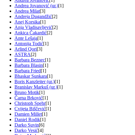
Andrea Jovanović
[1]
Andrea Jovanović (ur.)
[1]
Andrea Milat
[3]
Andreja Dugandžić
[2]
Anej Korsika
[1]
Anja Vladisavljević
[2]
Ankica Čakardić
[2]
Ante Lešaja
[1]
Antonija Todić
[1]
Arlind Qori
[3]
ASTRA
[2]
Barbara Beznec
[1]
Barbara Blasin
[1]
Barbara Fried
[1]
Bhaskar Sunkara
[1]
Boris Kanzleiter (ur.)
[1]
Branislav Markuš (ur.)
[1]
Bruno Motik
[1]
Čarna Brković
[1]
Christoph Spehr
[1]
Cvijeta Biščević
[1]
Damien Millet
[1]
Daniel Rodik
[1]
Darko Suvin
[6]
Darko Vesić
[4]