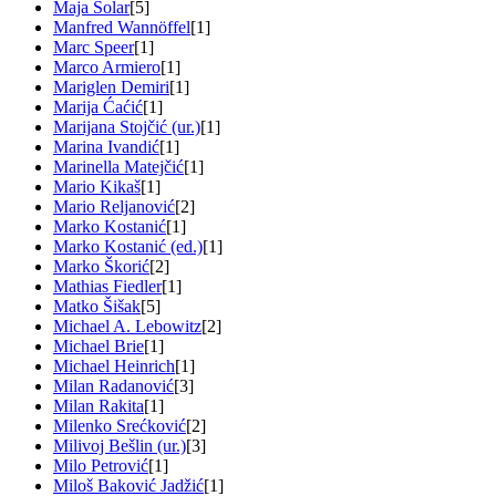
Maja Solar
[5]
Manfred Wannöffel
[1]
Marc Speer
[1]
Marco Armiero
[1]
Mariglen Demiri
[1]
Marija Ćaćić
[1]
Marijana Stojčić (ur.)
[1]
Marina Ivandić
[1]
Marinella Matejčić
[1]
Mario Kikaš
[1]
Mario Reljanović
[2]
Marko Kostanić
[1]
Marko Kostanić (ed.)
[1]
Marko Škorić
[2]
Mathias Fiedler
[1]
Matko Šišak
[5]
Michael A. Lebowitz
[2]
Michael Brie
[1]
Michael Heinrich
[1]
Milan Radanović
[3]
Milan Rakita
[1]
Milenko Srećković
[2]
Milivoj Bešlin (ur.)
[3]
Milo Petrović
[1]
Miloš Baković Jadžić
[1]