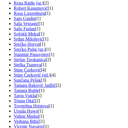
Rena Rädle (ur.)
[2]
Robert Kasumović
[1]
Rosa Luxemburg
[1]
Sam Gindin
[1]
Saša Vejzagić
[1]
Sašo Furlan
[1]
Sofokli Meksi
[1]
Srđan Milošević
[1]
Srećko Horvat
[1]
Srećko Pulig (ur.)
[1]
Stanimir Panayotov
[1]
Stefan Treskanica
[2]
Stefka Tsaneva
[1]
Stipe Ćurković
[4]
Stipe Ćurković (ed.)
[4]
Sunčana Pešak
[3]
Tamara Baković Jadžić
[2]
Tamara Buble
[1]
Tanja Vukša
[1]
Tijana Okić
[2]
Tsvetelina Hristova
[1]
Ursula Huws
[1]
Valton Marku
[1]
Vedrana Bibić
[1]
Vicente Navarro
[1]