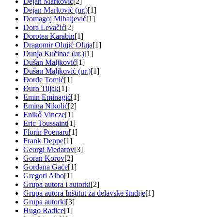
Dejan Marković
[2]
Dejan Marković (ur.)
[1]
Domagoj Mihaljević
[1]
Dora Levačić
[2]
Dorotea Karabin
[1]
Dragomir Olujić Oluja
[1]
Dunja Kučinac (ur.)
[1]
Dušan Maljković
[1]
Dušan Maljković (ur.)
[1]
Đorđe Tomić
[1]
Đuro Tiljak
[1]
Emin Eminagić
[1]
Emina Nikolić
[2]
Enikő Vincze
[1]
Eric Toussaint
[1]
Florin Poenaru
[1]
Frank Deppe
[1]
Georgi Medarov
[3]
Goran Korov
[2]
Gordana Gaće
[1]
Gregori Albo
[1]
Grupa autora i autorki
[2]
Grupa autora Inštitut za delavske študije
[1]
Grupa autorki
[3]
Hugo Radice
[1]