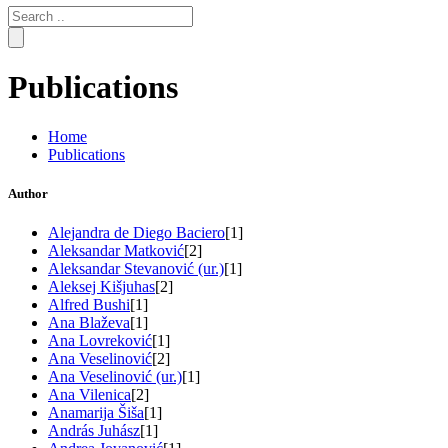
Search
for:
Publications
Home
Publications
Author
Alejandra de Diego Baciero
[1]
Aleksandar Matković
[2]
Aleksandar Stevanović (ur.)
[1]
Aleksej Kišjuhas
[2]
Alfred Bushi
[1]
Ana Blaževa
[1]
Ana Lovreković
[1]
Ana Veselinović
[2]
Ana Veselinović (ur.)
[1]
Ana Vilenica
[2]
Anamarija Šiša
[1]
András Juhász
[1]