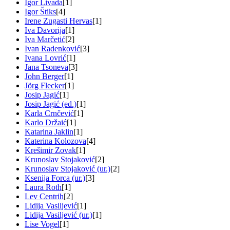
Igor Livada
[1]
Igor Štiks
[4]
Irene Zugasti Hervas
[1]
Iva Davorija
[1]
Iva Marčetić
[2]
Ivan Radenković
[3]
Ivana Lovrić
[1]
Jana Tsoneva
[3]
John Berger
[1]
Jörg Flecker
[1]
Josip Jagić
[1]
Josip Jagić (ed.)
[1]
Karla Crnčević
[1]
Karlo Držaić
[1]
Katarina Jaklin
[1]
Katerina Kolozova
[4]
Krešimir Zovak
[1]
Krunoslav Stojaković
[2]
Krunoslav Stojaković (ur.)
[2]
Ksenija Forca (ur.)
[3]
Laura Roth
[1]
Lev Centrih
[2]
Lidija Vasiljević
[1]
Lidija Vasiljević (ur.)
[1]
Lise Vogel
[1]