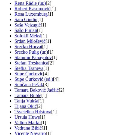
Rena Rädle (ur.)
[2]
Robert Kasumović
[1]
Rosa Luxemburg
[1]
Sam Gindin
[1]
Saša Vejzagić
[1]
Sašo Furlan
[1]
Sofokli Meksi
[1]
Srđan Milošević
[1]
Srećko Horvat
[1]
Srećko Pulig (ur.)
[1]
Stanimir Panayotov
[1]
Stefan Treskanica
[2]
Stefka Tsaneva
[1]
Stipe Ćurković
[4]
Stipe Ćurković (ed.)
[4]
Sunčana Pešak
[3]
Tamara Baković Jadžić
[2]
Tamara Buble
[1]
Tanja Vukša
[1]
Tijana Okić
[2]
Tsvetelina Hristova
[1]
Ursula Huws
[1]
Valton Marku
[1]
Vedrana Bibić
[1]
Vicente Navarro
[1]