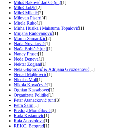
Miloš Baković Jadžić (ur.)
[1]
Miloš Jadžić
[2]
Miloš Miletić
[2]
Milovan Pisarri
[4]
Mirela Ruko
[1]
Mirha Husika i Maksuma Topalović
[1]
Mirjana Radovanović
[1]
Momir Samardžić
[2]
Nada Novaković
[1]
Nađa Bobičić (ur.)
[1]
Nancy Fraser
[1]
Neda Deneva
[1]
Nektar Zogjani
[1]
Nela Gligorović & Adrijana Gvozdenović
[1]
Nenad Maljkovcić
[1]
Nicolas Moll
[1]
Nikola Kovačević
[1]
Ognian Kassabovet
[1]
Organizata Politike
[1]
Petar Atanacković (ur.)
[3]
Petra Šarin
[1]
Predrag Momčilović
[3]
Rada Krstanović
[1]
Raia Apostolova
[1]
REKC, Beograd
[1]