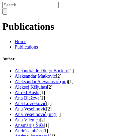
Search
for:
Publications
Home
Publications
Author
Alejandra de Diego Baciero
[1]
Aleksandar Matković
[2]
Aleksandar Stevanović (ur.)
[1]
Aleksej Kišjuhas
[2]
Alfred Bushi
[1]
Ana Blaževa
[1]
Ana Lovreković
[1]
Ana Veselinović
[2]
Ana Veselinović (ur.)
[1]
Ana Vilenica
[2]
Anamarija Šiša
[1]
András Juhász
[1]