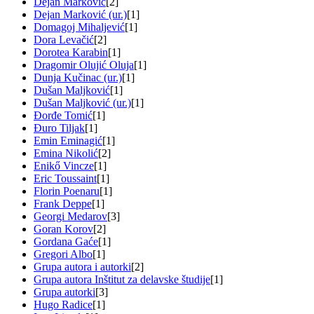
Dejan Marković
[2]
Dejan Marković (ur.)
[1]
Domagoj Mihaljević
[1]
Dora Levačić
[2]
Dorotea Karabin
[1]
Dragomir Olujić Oluja
[1]
Dunja Kučinac (ur.)
[1]
Dušan Maljković
[1]
Dušan Maljković (ur.)
[1]
Đorđe Tomić
[1]
Đuro Tiljak
[1]
Emin Eminagić
[1]
Emina Nikolić
[2]
Enikő Vincze
[1]
Eric Toussaint
[1]
Florin Poenaru
[1]
Frank Deppe
[1]
Georgi Medarov
[3]
Goran Korov
[2]
Gordana Gaće
[1]
Gregori Albo
[1]
Grupa autora i autorki
[2]
Grupa autora Inštitut za delavske študije
[1]
Grupa autorki
[3]
Hugo Radice
[1]