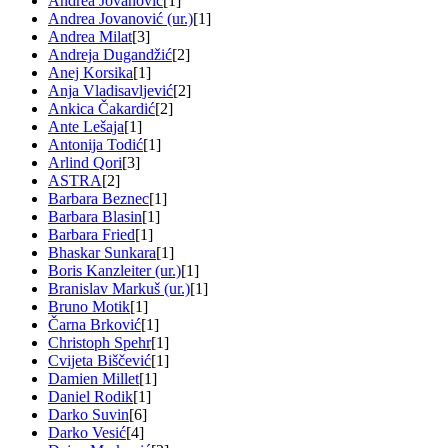
Andrea Jovanović
[1]
Andrea Jovanović (ur.)
[1]
Andrea Milat
[3]
Andreja Dugandžić
[2]
Anej Korsika
[1]
Anja Vladisavljević
[2]
Ankica Čakardić
[2]
Ante Lešaja
[1]
Antonija Todić
[1]
Arlind Qori
[3]
ASTRA
[2]
Barbara Beznec
[1]
Barbara Blasin
[1]
Barbara Fried
[1]
Bhaskar Sunkara
[1]
Boris Kanzleiter (ur.)
[1]
Branislav Markuš (ur.)
[1]
Bruno Motik
[1]
Čarna Brković
[1]
Christoph Spehr
[1]
Cvijeta Biščević
[1]
Damien Millet
[1]
Daniel Rodik
[1]
Darko Suvin
[6]
Darko Vesić
[4]