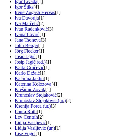
Igor Livada
[1]
Igor Štiks
[4]
Irene Zugasti Hervas
[1]
Iva Davorija
[1]
Iva Marčetić
[2]
Ivan Radenković
[3]
Ivana Lovrić
[1]
Jana Tsoneva
[3]
John Berger
[1]
Jörg Flecker
[1]
Josip Jagić
[1]
Josip Jagić (ed.)
[1]
Karla Crnčević
[1]
Karlo Držaić
[1]
Katarina Jaklin
[1]
Katerina Kolozova
[4]
Krešimir Zovak
[1]
Krunoslav Stojaković
[2]
Krunoslav Stojaković (ur.)
[2]
Ksenija Forca (ur.)
[3]
Laura Roth
[1]
Lev Centrih
[2]
Lidija Vasiljević
[1]
Lidija Vasiljević (ur.)
[1]
Lise Vogel
[1]