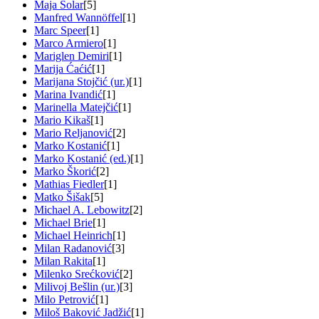
Maja Solar
[5]
Manfred Wannöffel
[1]
Marc Speer
[1]
Marco Armiero
[1]
Mariglen Demiri
[1]
Marija Ćaćić
[1]
Marijana Stojčić (ur.)
[1]
Marina Ivandić
[1]
Marinella Matejčić
[1]
Mario Kikaš
[1]
Mario Reljanović
[2]
Marko Kostanić
[1]
Marko Kostanić (ed.)
[1]
Marko Škorić
[2]
Mathias Fiedler
[1]
Matko Šišak
[5]
Michael A. Lebowitz
[2]
Michael Brie
[1]
Michael Heinrich
[1]
Milan Radanović
[3]
Milan Rakita
[1]
Milenko Srećković
[2]
Milivoj Bešlin (ur.)
[3]
Milo Petrović
[1]
Miloš Baković Jadžić
[1]