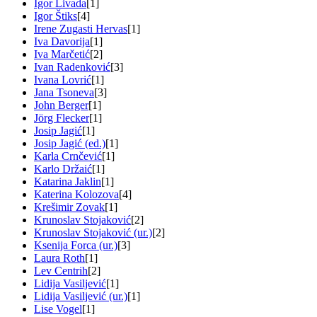
Igor Livada
[1]
Igor Štiks
[4]
Irene Zugasti Hervas
[1]
Iva Davorija
[1]
Iva Marčetić
[2]
Ivan Radenković
[3]
Ivana Lovrić
[1]
Jana Tsoneva
[3]
John Berger
[1]
Jörg Flecker
[1]
Josip Jagić
[1]
Josip Jagić (ed.)
[1]
Karla Crnčević
[1]
Karlo Držaić
[1]
Katarina Jaklin
[1]
Katerina Kolozova
[4]
Krešimir Zovak
[1]
Krunoslav Stojaković
[2]
Krunoslav Stojaković (ur.)
[2]
Ksenija Forca (ur.)
[3]
Laura Roth
[1]
Lev Centrih
[2]
Lidija Vasiljević
[1]
Lidija Vasiljević (ur.)
[1]
Lise Vogel
[1]