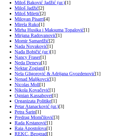
Miloš Baković Jadžić (ur.)
[1]
Miloš Jadžić
[2]
Miloš Miletić
[2]
Milovan Pisarri
[4]
Mirela Ruko
[1]
Mirha Husika i Maksuma Topalović
[1]
Mirjana Radovanović
[1]
Momir Samardžić
[2]
Nada Novaković
[1]
Nađa Bobičić (ur.)
[1]
Nancy Fraser
[1]
Neda Deneva
[1]
Nektar Zogjani
[1]
Nela Gligorović & Adrijana Gvozdenović
[1]
Nenad Maljkovcić
[1]
Nicolas Moll
[1]
Nikola Kovačević
[1]
Ognian Kassabovet
[1]
Organizata Politike
[1]
Petar Atanacković (ur.)
[3]
Petra Šarin
[1]
Predrag Momčilović
[3]
Rada Krstanović
[1]
Raia Apostolova
[1]
REKC, Beograd
[1]