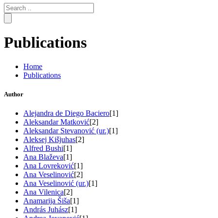
Search
for:
Publications
Home
Publications
Author
Alejandra de Diego Baciero
[1]
Aleksandar Matković
[2]
Aleksandar Stevanović (ur.)
[1]
Aleksej Kišjuhas
[2]
Alfred Bushi
[1]
Ana Blaževa
[1]
Ana Lovreković
[1]
Ana Veselinović
[2]
Ana Veselinović (ur.)
[1]
Ana Vilenica
[2]
Anamarija Šiša
[1]
András Juhász
[1]