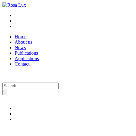
Home
About us
News
Publications
Applications
Contact
Search
for: