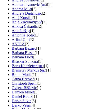
Andrea Jovanović
[1]
Andrea Jovanović (ur.)
[1]
Andrea Milat
[3]
Andreja Dugandžić
[2]
Anej Korsika
[1]
Anja Vladisavljević
[2]
Ankica Čakardić
[2]
Ante Lešaja
[1]
Antonija Todić
[1]
Arlind Qori
[3]
ASTRA
[2]
Barbara Beznec
[1]
Barbara Blasin
[1]
Barbara Fried
[1]
Bhaskar Sunkara
[1]
Boris Kanzleiter (ur.)
[1]
Branislav Markuš (ur.)
[1]
Bruno Motik
[1]
Čarna Brković
[1]
Christoph Spehr
[1]
Cvijeta Biščević
[1]
Damien Millet
[1]
Daniel Rodik
[1]
Darko Suvin
[6]
Darko Vesić
[4]