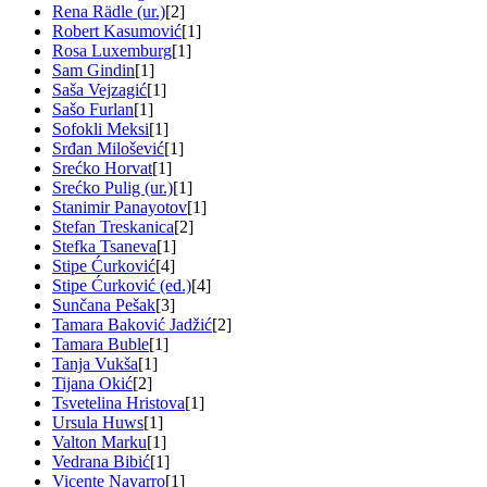
Rena Rädle (ur.)
[2]
Robert Kasumović
[1]
Rosa Luxemburg
[1]
Sam Gindin
[1]
Saša Vejzagić
[1]
Sašo Furlan
[1]
Sofokli Meksi
[1]
Srđan Milošević
[1]
Srećko Horvat
[1]
Srećko Pulig (ur.)
[1]
Stanimir Panayotov
[1]
Stefan Treskanica
[2]
Stefka Tsaneva
[1]
Stipe Ćurković
[4]
Stipe Ćurković (ed.)
[4]
Sunčana Pešak
[3]
Tamara Baković Jadžić
[2]
Tamara Buble
[1]
Tanja Vukša
[1]
Tijana Okić
[2]
Tsvetelina Hristova
[1]
Ursula Huws
[1]
Valton Marku
[1]
Vedrana Bibić
[1]
Vicente Navarro
[1]