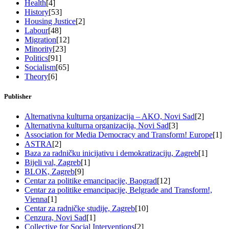
Health
[4]
History
[53]
Housing Justice
[2]
Labour
[48]
Migration
[12]
Minority
[23]
Politics
[91]
Socialism
[65]
Theory
[6]
Publisher
Alternativna kulturna organizacija – AKO, Novi Sad
[2]
Alternativna kulturna organizacija, Novi Sad
[3]
Association for Media Democracy and Transform! Europe
[1]
ASTRA
[2]
Baza za radničku inicijativu i demokratizaciju, Zagreb
[1]
Bijeli val, Zagreb
[1]
BLOK, Zagreb
[9]
Centar za politike emancipacije, Baograd
[12]
Centar za politike emancipacije, Belgrade and Transform!,
Vienna
[1]
Centar za radničke studije, Zagreb
[10]
Cenzura, Novi Sad
[1]
Collective for Social Interventions
[2]