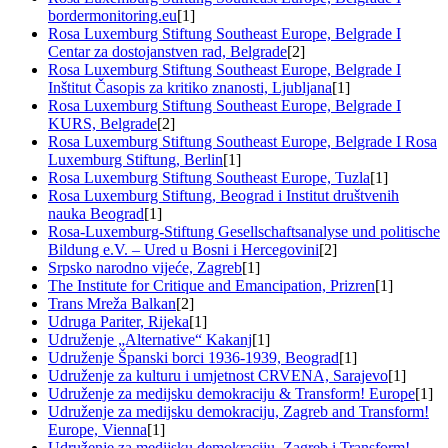
bordermonitoring.eu
[1]
Rosa Luxemburg Stiftung Southeast Europe, Belgrade I
Centar za dostojanstven rad, Belgrade
[2]
Rosa Luxemburg Stiftung Southeast Europe, Belgrade I
Inštitut Časopis za kritiko znanosti, Ljubljana
[1]
Rosa Luxemburg Stiftung Southeast Europe, Belgrade I
KURS, Belgrade
[2]
Rosa Luxemburg Stiftung Southeast Europe, Belgrade I Rosa
Luxemburg Stiftung, Berlin
[1]
Rosa Luxemburg Stiftung Southeast Europe, Tuzla
[1]
Rosa Luxemburg Stiftung, Beograd i Institut društvenih
nauka Beograd
[1]
Rosa-Luxemburg-Stiftung Gesellschaftsanalyse und politische
Bildung e.V. – Ured u Bosni i Hercegovini
[2]
Srpsko narodno vijeće, Zagreb
[1]
The Institute for Critique and Emancipation, Prizren
[1]
Trans Mreža Balkan
[2]
Udruga Pariter, Rijeka
[1]
Udruženje „Alternative“ Kakanj
[1]
Udruženje Španski borci 1936-1939, Beograd
[1]
Udruženje za kulturu i umjetnost CRVENA, Sarajevo
[1]
Udruženje za medijsku demokraciju & Transform! Europe
[1]
Udruženje za medijsku demokraciju, Zagreb and Transform!
Europe, Vienna
[1]
Udruženje za medijsku demokraciju, Zagreb i Transform!