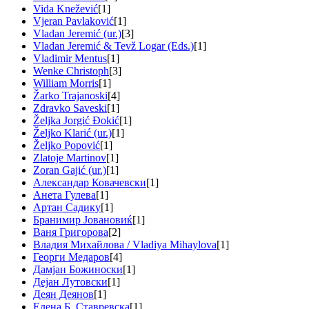
Vida Knežević
[1]
Vjeran Pavlaković
[1]
Vladan Jeremić (ur.)
[3]
Vladan Jeremić & Tevž Logar (Eds.)
[1]
Vladimir Mentus
[1]
Wenke Christoph
[3]
William Morris
[1]
Žarko Trajanoski
[4]
Zdravko Saveski
[1]
Željka Jorgić Đokić
[1]
Željko Klarić (ur.)
[1]
Željko Popović
[1]
Zlatoje Martinov
[1]
Zoran Gajić (ur.)
[1]
Александар Ковачевски
[1]
Анета Гулева
[1]
Артан Садику
[1]
Бранимир Јовановиќ
[1]
Ваня Григорова
[2]
Владия Михайлова / Vladiya Mihaylova
[1]
Георги Медаров
[4]
Дамјан Божиноски
[1]
Дејан Лутовски
[1]
Деян Деянов
[1]
Елена Б. Ставревска
[1]