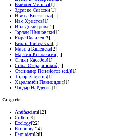
Емилия Минева
[1]
Здравко Савески
[1]
Ивица Костовски
[1]
Иво Христов
[1]
Ина Димитрова
[1]
Јордан Шишовски
[1]
Кире Василев
[2]
Кирил Бисероски
[1]
Марија Башевска
[2]
Мартин Краљевски
[1]
Огнян Касабов
[1]
Соња Стојадиновиќ
[1]
Станимир Панайотов (ed.)
[1]
Тодор Христов
[1]
Хараламби Паницидис
[1]
Чавдар Найденов
[1]
Categories
Antifascism
[12]
Culture
[9]
Ecology
[22]
Economy
[54]
Feminism
[28]