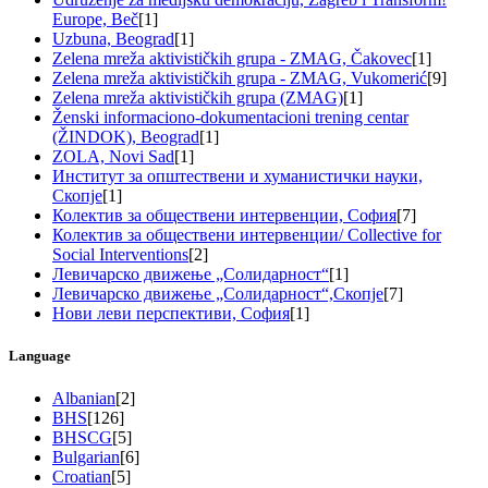
Europe, Beč
[1]
Uzbuna, Beograd
[1]
Zelena mreža aktivističkih grupa - ZMAG, Čakovec
[1]
Zelena mreža aktivističkih grupa - ZMAG, Vukomerić
[9]
Zelena mreža aktivističkih grupa (ZMAG)
[1]
Ženski informaciono-dokumentacioni trening centar
(ŽINDOK), Beograd
[1]
ZOLA, Novi Sad
[1]
Институт за општествени и хуманистички науки,
Скопје
[1]
Колектив за обществени интервенции, София
[7]
Колектив за обществени интервенции/ Collective for
Social Interventions
[2]
Левичарско движење „Солидарност“
[1]
Левичарско движење „Солидарност“,Скопје
[7]
Нови леви перспективи, София
[1]
Language
Albanian
[2]
BHS
[126]
BHSCG
[5]
Bulgarian
[6]
Croatian
[5]