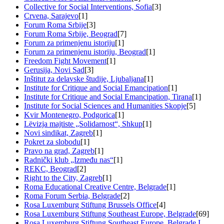
Collective for Social Interventions, Sofia
[3]
Crvena, Sarajevo
[1]
Forum Roma Srbije
[3]
Forum Roma Srbije, Beograd
[7]
Forum za primenjenu istoriju
[1]
Forum za primenjenu istoriju, Beograd
[1]
Freedom Fight Movement
[1]
Gerusija, Novi Sad
[3]
Inštitut za delavske študije, Ljubaljana
[1]
Institute for Critique and Social Emancipation
[1]
Institute for Critique and Social Emancipation, Tirana
[1]
Institute for Social Sciences and Humanities Skopje
[5]
Kvir Montenegro, Podgorica
[1]
Lëvizja majtiste „Solidarnost“, Shkup
[1]
Novi sindikat, Zagreb
[1]
Pokret za slobodu
[1]
Pravo na grad, Zagreb
[1]
Radnički klub „Između nas“
[1]
REKC, Beograd
[2]
Right to the City, Zagreb
[1]
Roma Educational Creative Centre, Belgrade
[1]
Roma Forum Serbia, Belgrade
[2]
Rosa Luxemburg Stiftung Brussels Office
[4]
Rosa Luxemburg Stiftung Southeast Europe, Belgrade
[69]
Rosa Luxemburg Stiftung Southeast Europe, Belgrade I