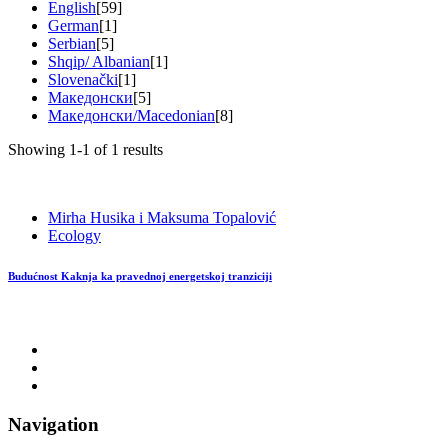
English
[59]
German
[1]
Serbian
[5]
Shqip/ Albanian
[1]
Slovenački
[1]
Македонски
[5]
Македонски/Macedonian
[8]
Showing 1-1 of 1 results
Mirha Husika i Maksuma Topalović
Ecology
Budućnost Kaknja ka pravednoj energetskoj tranziciji
Navigation