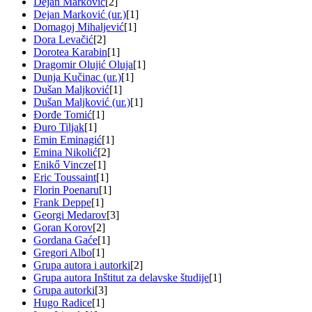
Dejan Marković
[2]
Dejan Marković (ur.)
[1]
Domagoj Mihaljević
[1]
Dora Levačić
[2]
Dorotea Karabin
[1]
Dragomir Olujić Oluja
[1]
Dunja Kučinac (ur.)
[1]
Dušan Maljković
[1]
Dušan Maljković (ur.)
[1]
Đorđe Tomić
[1]
Đuro Tiljak
[1]
Emin Eminagić
[1]
Emina Nikolić
[2]
Enikő Vincze
[1]
Eric Toussaint
[1]
Florin Poenaru
[1]
Frank Deppe
[1]
Georgi Medarov
[3]
Goran Korov
[2]
Gordana Gaće
[1]
Gregori Albo
[1]
Grupa autora i autorki
[2]
Grupa autora Inštitut za delavske študije
[1]
Grupa autorki
[3]
Hugo Radice
[1]