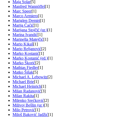
Maja Solar
[5]
Manfred Wannöffel
[1]
Marc Speer
[1]
Marco Armiero
[1]
Mariglen Demiri
[1]
Marija Ćaćić
[1]
Marijana Stojčić (ur.)
[1]
Marina Ivandić
[1]
Marinella Matejčić
[1]
Mario Kikaš
[1]
Mario Reljanović
[2]
Marko Kostanić
[1]
Marko Kostanić (ed.)
[1]
Marko Škorić
[2]
Mathias Fiedler
[1]
Matko Šišak
[5]
Michael A. Lebowitz
[2]
Michael Brie
[1]
Michael Heinrich
[1]
Milan Radanović
[3]
Milan Rakita
[1]
Milenko Srećković
[2]
Milivoj Bešlin (ur.)
[3]
Milo Petrović
[1]
Miloš Baković Jadžić
[1]