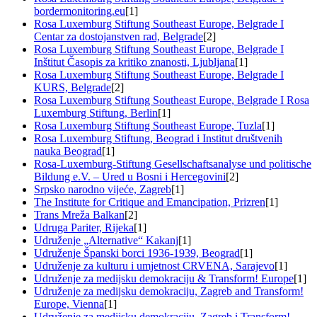
bordermonitoring.eu
[1]
Rosa Luxemburg Stiftung Southeast Europe, Belgrade I
Centar za dostojanstven rad, Belgrade
[2]
Rosa Luxemburg Stiftung Southeast Europe, Belgrade I
Inštitut Časopis za kritiko znanosti, Ljubljana
[1]
Rosa Luxemburg Stiftung Southeast Europe, Belgrade I
KURS, Belgrade
[2]
Rosa Luxemburg Stiftung Southeast Europe, Belgrade I Rosa
Luxemburg Stiftung, Berlin
[1]
Rosa Luxemburg Stiftung Southeast Europe, Tuzla
[1]
Rosa Luxemburg Stiftung, Beograd i Institut društvenih
nauka Beograd
[1]
Rosa-Luxemburg-Stiftung Gesellschaftsanalyse und politische
Bildung e.V. – Ured u Bosni i Hercegovini
[2]
Srpsko narodno vijeće, Zagreb
[1]
The Institute for Critique and Emancipation, Prizren
[1]
Trans Mreža Balkan
[2]
Udruga Pariter, Rijeka
[1]
Udruženje „Alternative“ Kakanj
[1]
Udruženje Španski borci 1936-1939, Beograd
[1]
Udruženje za kulturu i umjetnost CRVENA, Sarajevo
[1]
Udruženje za medijsku demokraciju & Transform! Europe
[1]
Udruženje za medijsku demokraciju, Zagreb and Transform!
Europe, Vienna
[1]
Udruženje za medijsku demokraciju, Zagreb i Transform!