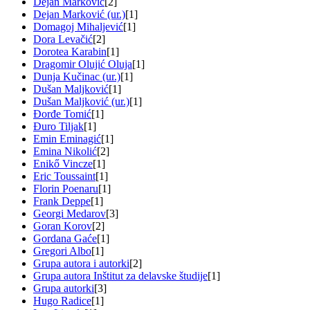
Dejan Marković
[2]
Dejan Marković (ur.)
[1]
Domagoj Mihaljević
[1]
Dora Levačić
[2]
Dorotea Karabin
[1]
Dragomir Olujić Oluja
[1]
Dunja Kučinac (ur.)
[1]
Dušan Maljković
[1]
Dušan Maljković (ur.)
[1]
Đorđe Tomić
[1]
Đuro Tiljak
[1]
Emin Eminagić
[1]
Emina Nikolić
[2]
Enikő Vincze
[1]
Eric Toussaint
[1]
Florin Poenaru
[1]
Frank Deppe
[1]
Georgi Medarov
[3]
Goran Korov
[2]
Gordana Gaće
[1]
Gregori Albo
[1]
Grupa autora i autorki
[2]
Grupa autora Inštitut za delavske študije
[1]
Grupa autorki
[3]
Hugo Radice
[1]