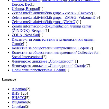
Europe, Beč
[1]
Uzbuna, Beograd
[1]
Zelena mreža aktivističkih grupa - ZMAG, Čakovec
[1]
Zelena mreža aktivističkih grupa - ZMAG, Vukomerić
[9]
Zelena mreža aktivističkih grupa (ZMAG)
[1]
Ženski informaciono-dokumentacioni trening centar
(ŽINDOK), Beograd
[1]
ZOLA, Novi Sad
[1]
Институт за општествени и хуманистички науки,
Скопје
[1]
Колектив за обществени интервенции, София
[7]
Колектив за обществени интервенции/ Collective for
Social Interventions
[2]
Левичарско движење „Солидарност“
[1]
Левичарско движење „Солидарност“,Скопје
[7]
Нови леви перспективи, София
[1]
Language
Albanian
[2]
BHS
[126]
BHSCG
[5]
Bulgarian
[6]
Croatian
[5]