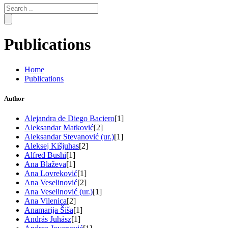
Search
for:
Publications
Home
Publications
Author
Alejandra de Diego Baciero
[1]
Aleksandar Matković
[2]
Aleksandar Stevanović (ur.)
[1]
Aleksej Kišjuhas
[2]
Alfred Bushi
[1]
Ana Blaževa
[1]
Ana Lovreković
[1]
Ana Veselinović
[2]
Ana Veselinović (ur.)
[1]
Ana Vilenica
[2]
Anamarija Šiša
[1]
András Juhász
[1]