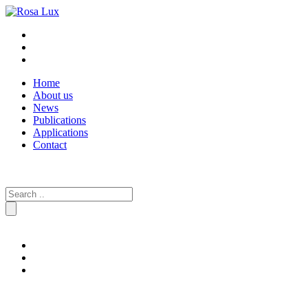
Home
About us
News
Publications
Applications
Contact
Search
for: