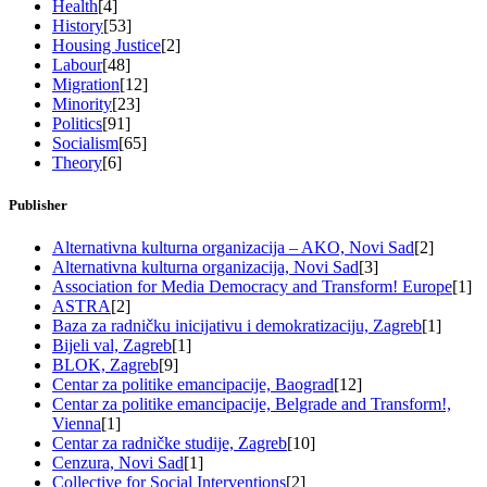
Health
[4]
History
[53]
Housing Justice
[2]
Labour
[48]
Migration
[12]
Minority
[23]
Politics
[91]
Socialism
[65]
Theory
[6]
Publisher
Alternativna kulturna organizacija – AKO, Novi Sad
[2]
Alternativna kulturna organizacija, Novi Sad
[3]
Association for Media Democracy and Transform! Europe
[1]
ASTRA
[2]
Baza za radničku inicijativu i demokratizaciju, Zagreb
[1]
Bijeli val, Zagreb
[1]
BLOK, Zagreb
[9]
Centar za politike emancipacije, Baograd
[12]
Centar za politike emancipacije, Belgrade and Transform!,
Vienna
[1]
Centar za radničke studije, Zagreb
[10]
Cenzura, Novi Sad
[1]
Collective for Social Interventions
[2]