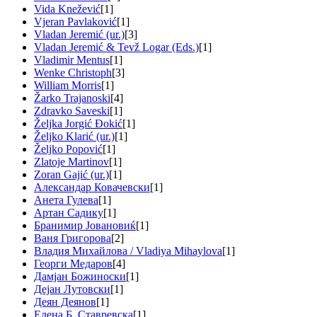
Vida Knežević
[1]
Vjeran Pavlaković
[1]
Vladan Jeremić (ur.)
[3]
Vladan Jeremić & Tevž Logar (Eds.)
[1]
Vladimir Mentus
[1]
Wenke Christoph
[3]
William Morris
[1]
Žarko Trajanoski
[4]
Zdravko Saveski
[1]
Željka Jorgić Đokić
[1]
Željko Klarić (ur.)
[1]
Željko Popović
[1]
Zlatoje Martinov
[1]
Zoran Gajić (ur.)
[1]
Александар Ковачевски
[1]
Анета Гулева
[1]
Артан Садику
[1]
Бранимир Јовановиќ
[1]
Ваня Григорова
[2]
Владия Михайлова / Vladiya Mihaylova
[1]
Георги Медаров
[4]
Дамјан Божиноски
[1]
Дејан Лутовски
[1]
Деян Деянов
[1]
Елена Б. Ставревска
[1]