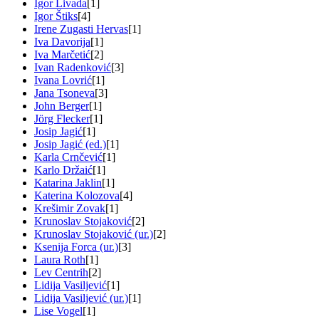
Igor Livada
[1]
Igor Štiks
[4]
Irene Zugasti Hervas
[1]
Iva Davorija
[1]
Iva Marčetić
[2]
Ivan Radenković
[3]
Ivana Lovrić
[1]
Jana Tsoneva
[3]
John Berger
[1]
Jörg Flecker
[1]
Josip Jagić
[1]
Josip Jagić (ed.)
[1]
Karla Crnčević
[1]
Karlo Držaić
[1]
Katarina Jaklin
[1]
Katerina Kolozova
[4]
Krešimir Zovak
[1]
Krunoslav Stojaković
[2]
Krunoslav Stojaković (ur.)
[2]
Ksenija Forca (ur.)
[3]
Laura Roth
[1]
Lev Centrih
[2]
Lidija Vasiljević
[1]
Lidija Vasiljević (ur.)
[1]
Lise Vogel
[1]