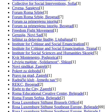
Collective for Social Interventions, Sofia
[3]
Crvena, Sarajevo
[1]
Forum Roma Srbije
[3]
Forum Roma Srbije, Beograd
[7]
Forum za primenjenu istoriju
[1]
Forum za primenjenu istoriju, Beograd
[1]
Freedom Fight Movement
[1]
Gerusija, Novi Sad
[3]
Inštitut za delavske študije, Ljubaljana
[1]
Institute for Critique and Social Emancipation
[1]
Institute for Critique and Social Emancipation, Tirana
[1]
Institute for Social Sciences and Humanities Skopje
[5]
Kvir Montenegro, Podgorica
[1]
Lëvizja majtiste „Solidarnost“, Shkup
[1]
Novi sindikat, Zagreb
[1]
Pokret za slobodu
[1]
Pravo na grad, Zagreb
[1]
Radnički klub „Između nas“
[1]
REKC, Beograd
[2]
Right to the City, Zagreb
[1]
Roma Educational Creative Centre, Belgrade
[1]
Roma Forum Serbia, Belgrade
[2]
Rosa Luxemburg Stiftung Brussels Office
[4]
Rosa Luxemburg Stiftung Southeast Europe, Belgrade
[69]
Rosa Luxemburg Stiftung Southeast Europe, Belgrade I