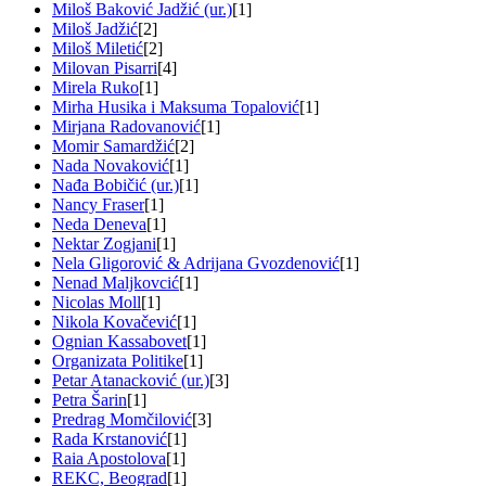
Miloš Baković Jadžić (ur.)
[1]
Miloš Jadžić
[2]
Miloš Miletić
[2]
Milovan Pisarri
[4]
Mirela Ruko
[1]
Mirha Husika i Maksuma Topalović
[1]
Mirjana Radovanović
[1]
Momir Samardžić
[2]
Nada Novaković
[1]
Nađa Bobičić (ur.)
[1]
Nancy Fraser
[1]
Neda Deneva
[1]
Nektar Zogjani
[1]
Nela Gligorović & Adrijana Gvozdenović
[1]
Nenad Maljkovcić
[1]
Nicolas Moll
[1]
Nikola Kovačević
[1]
Ognian Kassabovet
[1]
Organizata Politike
[1]
Petar Atanacković (ur.)
[3]
Petra Šarin
[1]
Predrag Momčilović
[3]
Rada Krstanović
[1]
Raia Apostolova
[1]
REKC, Beograd
[1]