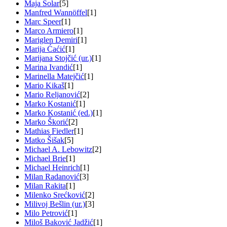
Maja Solar
[5]
Manfred Wannöffel
[1]
Marc Speer
[1]
Marco Armiero
[1]
Mariglen Demiri
[1]
Marija Ćaćić
[1]
Marijana Stojčić (ur.)
[1]
Marina Ivandić
[1]
Marinella Matejčić
[1]
Mario Kikaš
[1]
Mario Reljanović
[2]
Marko Kostanić
[1]
Marko Kostanić (ed.)
[1]
Marko Škorić
[2]
Mathias Fiedler
[1]
Matko Šišak
[5]
Michael A. Lebowitz
[2]
Michael Brie
[1]
Michael Heinrich
[1]
Milan Radanović
[3]
Milan Rakita
[1]
Milenko Srećković
[2]
Milivoj Bešlin (ur.)
[3]
Milo Petrović
[1]
Miloš Baković Jadžić
[1]