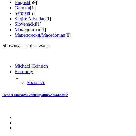
English
[59]
German
[1]
Serbian
[5]
Shqip/ Albanian
[1]
Slovenački
[1]
Македонски
[5]
Македонски/Macedonian
[8]
Showing 1-1 of 1 results
Michael Heinrich
Economy
...
Socialism
Uvod u Marxovu kritiku političke ekonomije