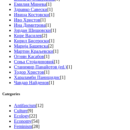
Емилия Минева
[1]
Здравко Савески
[1]
Ивица Костовски
[1]
Иво Христов
[1]
Ина Димитрова
[1]
Јордан Шишовски
[1]
Кире Василев
[2]
Кирил Бисероски
[1]
Марија Башевска
[2]
Мартин Краљевски
[1]
Огнян Касабов
[1]
Соња Стојадиновиќ
[1]
Станимир Панайотов (ed.)
[1]
Тодор Христов
[1]
Хараламби Паницидис
[1]
Чавдар Найденов
[1]
Categories
Antifascism
[12]
Culture
[9]
Ecology
[22]
Economy
[54]
Feminism
[28]