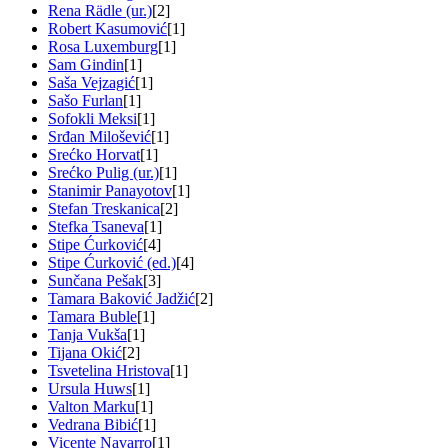
Rena Rädle (ur.)
[2]
Robert Kasumović
[1]
Rosa Luxemburg
[1]
Sam Gindin
[1]
Saša Vejzagić
[1]
Sašo Furlan
[1]
Sofokli Meksi
[1]
Srđan Milošević
[1]
Srećko Horvat
[1]
Srećko Pulig (ur.)
[1]
Stanimir Panayotov
[1]
Stefan Treskanica
[2]
Stefka Tsaneva
[1]
Stipe Ćurković
[4]
Stipe Ćurković (ed.)
[4]
Sunčana Pešak
[3]
Tamara Baković Jadžić
[2]
Tamara Buble
[1]
Tanja Vukša
[1]
Tijana Okić
[2]
Tsvetelina Hristova
[1]
Ursula Huws
[1]
Valton Marku
[1]
Vedrana Bibić
[1]
Vicente Navarro
[1]