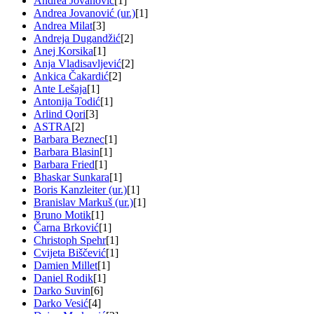
Andrea Jovanović
[1]
Andrea Jovanović (ur.)
[1]
Andrea Milat
[3]
Andreja Dugandžić
[2]
Anej Korsika
[1]
Anja Vladisavljević
[2]
Ankica Čakardić
[2]
Ante Lešaja
[1]
Antonija Todić
[1]
Arlind Qori
[3]
ASTRA
[2]
Barbara Beznec
[1]
Barbara Blasin
[1]
Barbara Fried
[1]
Bhaskar Sunkara
[1]
Boris Kanzleiter (ur.)
[1]
Branislav Markuš (ur.)
[1]
Bruno Motik
[1]
Čarna Brković
[1]
Christoph Spehr
[1]
Cvijeta Biščević
[1]
Damien Millet
[1]
Daniel Rodik
[1]
Darko Suvin
[6]
Darko Vesić
[4]