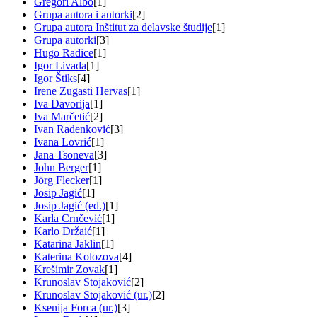
Gregori Albo
[1]
Grupa autora i autorki
[2]
Grupa autora Inštitut za delavske študije
[1]
Grupa autorki
[3]
Hugo Radice
[1]
Igor Livada
[1]
Igor Štiks
[4]
Irene Zugasti Hervas
[1]
Iva Davorija
[1]
Iva Marčetić
[2]
Ivan Radenković
[3]
Ivana Lovrić
[1]
Jana Tsoneva
[3]
John Berger
[1]
Jörg Flecker
[1]
Josip Jagić
[1]
Josip Jagić (ed.)
[1]
Karla Crnčević
[1]
Karlo Držaić
[1]
Katarina Jaklin
[1]
Katerina Kolozova
[4]
Krešimir Zovak
[1]
Krunoslav Stojaković
[2]
Krunoslav Stojaković (ur.)
[2]
Ksenija Forca (ur.)
[3]