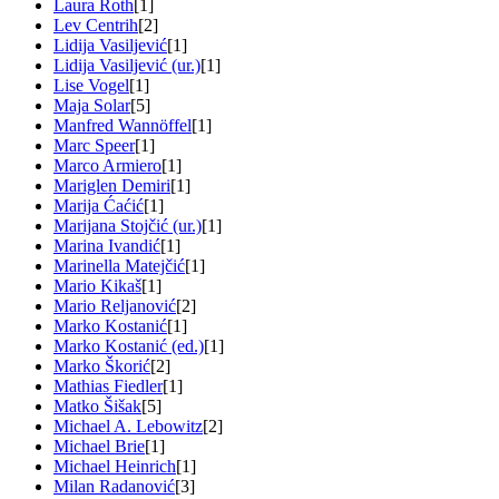
Laura Roth
[1]
Lev Centrih
[2]
Lidija Vasiljević
[1]
Lidija Vasiljević (ur.)
[1]
Lise Vogel
[1]
Maja Solar
[5]
Manfred Wannöffel
[1]
Marc Speer
[1]
Marco Armiero
[1]
Mariglen Demiri
[1]
Marija Ćaćić
[1]
Marijana Stojčić (ur.)
[1]
Marina Ivandić
[1]
Marinella Matejčić
[1]
Mario Kikaš
[1]
Mario Reljanović
[2]
Marko Kostanić
[1]
Marko Kostanić (ed.)
[1]
Marko Škorić
[2]
Mathias Fiedler
[1]
Matko Šišak
[5]
Michael A. Lebowitz
[2]
Michael Brie
[1]
Michael Heinrich
[1]
Milan Radanović
[3]