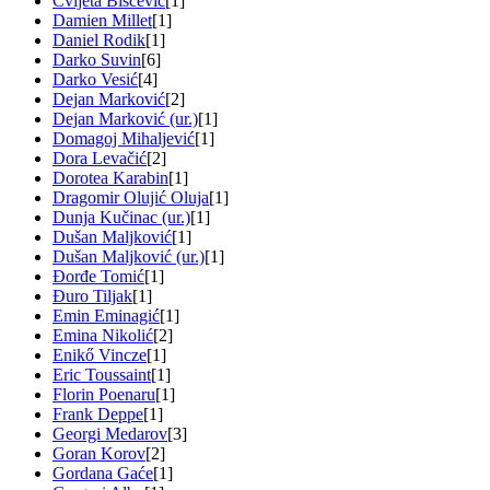
Cvijeta Biščević
[1]
Damien Millet
[1]
Daniel Rodik
[1]
Darko Suvin
[6]
Darko Vesić
[4]
Dejan Marković
[2]
Dejan Marković (ur.)
[1]
Domagoj Mihaljević
[1]
Dora Levačić
[2]
Dorotea Karabin
[1]
Dragomir Olujić Oluja
[1]
Dunja Kučinac (ur.)
[1]
Dušan Maljković
[1]
Dušan Maljković (ur.)
[1]
Đorđe Tomić
[1]
Đuro Tiljak
[1]
Emin Eminagić
[1]
Emina Nikolić
[2]
Enikő Vincze
[1]
Eric Toussaint
[1]
Florin Poenaru
[1]
Frank Deppe
[1]
Georgi Medarov
[3]
Goran Korov
[2]
Gordana Gaće
[1]