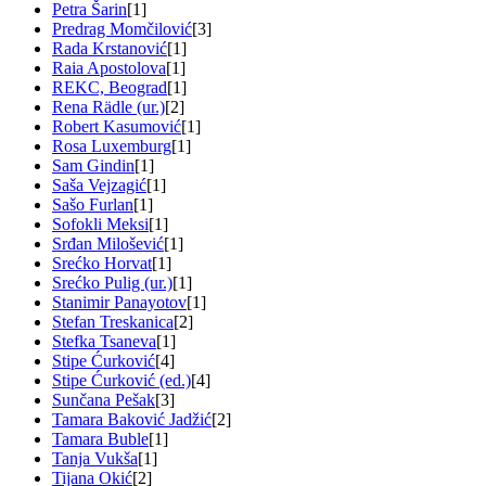
Petra Šarin
[1]
Predrag Momčilović
[3]
Rada Krstanović
[1]
Raia Apostolova
[1]
REKC, Beograd
[1]
Rena Rädle (ur.)
[2]
Robert Kasumović
[1]
Rosa Luxemburg
[1]
Sam Gindin
[1]
Saša Vejzagić
[1]
Sašo Furlan
[1]
Sofokli Meksi
[1]
Srđan Milošević
[1]
Srećko Horvat
[1]
Srećko Pulig (ur.)
[1]
Stanimir Panayotov
[1]
Stefan Treskanica
[2]
Stefka Tsaneva
[1]
Stipe Ćurković
[4]
Stipe Ćurković (ed.)
[4]
Sunčana Pešak
[3]
Tamara Baković Jadžić
[2]
Tamara Buble
[1]
Tanja Vukša
[1]
Tijana Okić
[2]