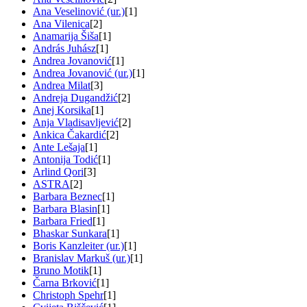
Ana Veselinović (ur.)
[1]
Ana Vilenica
[2]
Anamarija Šiša
[1]
András Juhász
[1]
Andrea Jovanović
[1]
Andrea Jovanović (ur.)
[1]
Andrea Milat
[3]
Andreja Dugandžić
[2]
Anej Korsika
[1]
Anja Vladisavljević
[2]
Ankica Čakardić
[2]
Ante Lešaja
[1]
Antonija Todić
[1]
Arlind Qori
[3]
ASTRA
[2]
Barbara Beznec
[1]
Barbara Blasin
[1]
Barbara Fried
[1]
Bhaskar Sunkara
[1]
Boris Kanzleiter (ur.)
[1]
Branislav Markuš (ur.)
[1]
Bruno Motik
[1]
Čarna Brković
[1]
Christoph Spehr
[1]