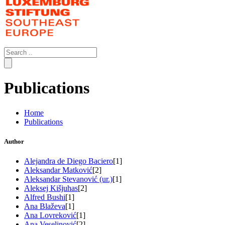
Search
for:
Publications
Home
Publications
Author
Alejandra de Diego Baciero
[1]
Aleksandar Matković
[2]
Aleksandar Stevanović (ur.)
[1]
Aleksej Kišjuhas
[2]
Alfred Bushi
[1]
Ana Blaževa
[1]
Ana Lovreković
[1]
Ana Veselinović
[2]