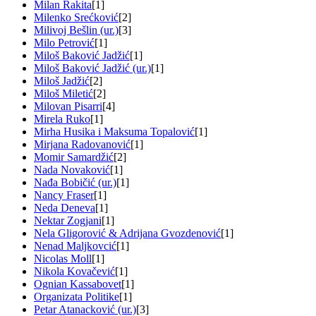
Milan Rakita
[1]
Milenko Srećković
[2]
Milivoj Bešlin (ur.)
[3]
Milo Petrović
[1]
Miloš Baković Jadžić
[1]
Miloš Baković Jadžić (ur.)
[1]
Miloš Jadžić
[2]
Miloš Miletić
[2]
Milovan Pisarri
[4]
Mirela Ruko
[1]
Mirha Husika i Maksuma Topalović
[1]
Mirjana Radovanović
[1]
Momir Samardžić
[2]
Nada Novaković
[1]
Nađa Bobičić (ur.)
[1]
Nancy Fraser
[1]
Neda Deneva
[1]
Nektar Zogjani
[1]
Nela Gligorović & Adrijana Gvozdenović
[1]
Nenad Maljkovcić
[1]
Nicolas Moll
[1]
Nikola Kovačević
[1]
Ognian Kassabovet
[1]
Organizata Politike
[1]
Petar Atanacković (ur.)
[3]