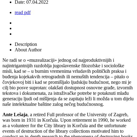
Date:
07.04.2022
read pdf
Description
About Author
Ne radi se o «muzealizaciji» jednog od najproduktivnijih i
najintrigantnijih razdoblja jugoslavenske filozofske i sociološke
misli, kad se – u burnim vremenima vrludavih političkih praksa i
buđenja kojekakvih retrogradnih ili nemuštih tendencija – pitalo o
čovjekovoj biti i kad se promišljalo ljudskiju budućnost, nego mi je
cilj bio posve suprotan: olakšati dostupnost osnovne građe, izvornih
tekstova i dokumenata, za istraživačke potrebe te potaknuti mlađu
generaciju ljudi od mišljenja da se zapitaju leži li možda u tom dijelu
naše intelektualne baštine zalog nečeg budućnosnog.
Ante Lešaja
, a retired Full professor of the University of Zagreb,
was born in 1931 in Korčula. Upon retirement in 1990, he worked
as a volunteer for the City library in Korčula and the unfortunate
events of destruction of the library collections motivated him to
conduct an in-depth research to the phenomena of destroying books