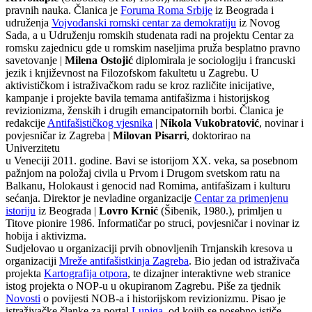
pravnih nauka. Članica je
Foruma Roma Srbije
iz Beograda i
udruženja
Vojvođanski romski centar za demokratiju
iz Novog
Sada, a u Udruženju romskih studenata radi na projektu Centar za
romsku zajednicu gde u romskim naseljima pruža besplatno pravno
savetovanje |
Milena Ostojić
diplomirala je sociologiju i francuski
jezik i književnost na Filozofskom fakultetu u Zagrebu. U
aktivističkom i istraživačkom radu se kroz različite inicijative,
kampanje i projekte bavila temama antifašizma i historijskog
revizionizma, ženskih i drugih emancipatornih borbi. Članica je
redakcije
Antifašističkog vjesnika
|
Nikola Vukobratović
, novinar i
povjesničar iz Zagreba |
Milovan Pisarri
, doktorirao na
Univerzitetu
u Veneciji 2011. godine. Bavi se istorijom XX. veka, sa posebnom
pažnjom na položaj civila u Prvom i Drugom svetskom ratu na
Balkanu, Holokaust i genocid nad Romima, antifašizam i kulturu
sećanja. Direktor je nevladine organizacije
Centar za primenjenu
istoriju
iz Beograda |
Lovro Krnić
(Šibenik, 1980.), primljen u
Titove pionire 1986. Informatičar po struci, povjesničar i novinar iz
hobija i aktivizma.
Sudjelovao u organizaciji prvih obnovljenih Trnjanskih kresova u
organizaciji
Mreže antifašistkinja Zagreba
. Bio jedan od istraživača
projekta
Kartografija otpora
, te dizajner interaktivne web stranice
istog projekta o NOP-u u okupiranom Zagrebu. Piše za tjednik
Novosti
o povijesti NOB-a i historijskom revizionizmu. Pisao je
istraživačke članke za portal
Lupiga
, od kojih se posebno ističe