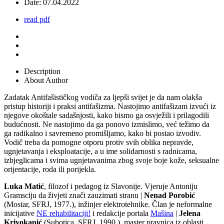
Date:
07.04.2022
read pdf
Description
About Author
Zadatak Antifašističkog vodiča za ljepši svijet je da nam olakša
pristup historiji i praksi antifašizma. Nastojimo antifašizam izvući iz
njegove okoštale sadašnjosti, kako bismo ga osvježili i prilagodili
budućnosti. Ne nastojimo da ga ponovo izmislimo, već težimo da
ga radikalno i savremeno promišljamo, kako bi postao izvodiv.
Vodič treba da pomogne otporu protiv svih oblika nepravde,
ugnjetavanja i eksploatacije, a u ime solidarnosti s radnicama,
izbjeglicama i svima ugnjetavanima zbog svoje boje kože, seksualne
orijentacije, roda ili porijekla.
Luka Matić
, filozof i pedagog iz Slavonije. Vjeruje Antoniju
Gramsciju da živjeti znači zauzimati stranu |
Nenad Porobić
(Mostar, SFRJ, 1977.), inžinjer elektrotehnike. Član je neformalne
inicijative
NE rehabilitaciji!
i redakcije portala
Mašina
|
Jelena
Krivokapić
(Subotica, SFRJ, 1990.), master pravnica iz oblasti