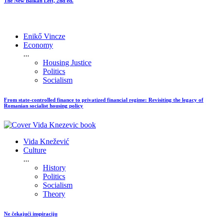
The New Balkan Left, 2nd ed.
Enikő Vincze
Economy
...
Housing Justice
Politics
Socialism
From state-controlled finance to privatized financial regime: Revisiting the legacy of
Romanian socialist housing policy
Vida Knežević
Culture
...
History
Politics
Socialism
Theory
Ne čekajući inspiraciju