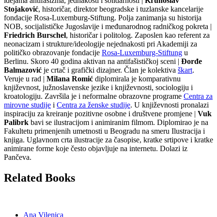
idejama antifašizma, jednakosti i solidarnosti |
Krunoslav
Stojaković
, historičar, direktor beogradske i tuzlanske kancelarije
fondacije Rosa-Luxemburg-Stiftung. Polja zanimanja su historija
NOB, socijalističke Jugoslavije i međunarodnog radničkog pokreta |
Friedrich Burschel
, historičar i politolog. Zaposlen kao referent za
neonacizam i strukture/ideologije nejednakosti pri Akademiji za
političko obrazovanje fondacije
Rosa-Luxemburg-Stiftung
u
Berlinu. Skoro 40 godina aktivan na antifašističkoj sceni |
Đorđe
Balmazović
je crtač i grafički dizajner. Član je kolektiva
škart
.
Veruje u rad |
Milana Romić
diplomirala je komparativnu
književnost, južnoslavenske jezike i književnosti, sociologiju i
kroatologiju. Završila je i neformalne obrazovne programe
Centra za
mirovne studije
i
Centra za ženske studije
. U književnosti pronalazi
inspiraciju za kreiranje pozitivne osobne i društvene promjene |
Vuk
Palibrk
bavi se ilustracijom i animiranim filmom. Diplomirao je na
Fakultetu primenjenih umetnosti u Beogradu na smeru Ilustracija i
knjiga. Uglavnom crta ilustracije za časopise, kratke srtipove i kratke
animirane forme koje često objavljuje na internetu. Dolazi iz
Pančeva.
Related Books
Ana Vilenica