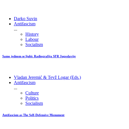
Darko Suvin
Antifascism
...
History
Labour
Socialism
Samo jednom se ljubi: Radiografija SFR Jugoslavije
Vladan Jeremić & Tevž Logar (Eds.)
Antifascism
...
Culture
Politics
Socialism
Antifascism as The Self-Defensive Monument