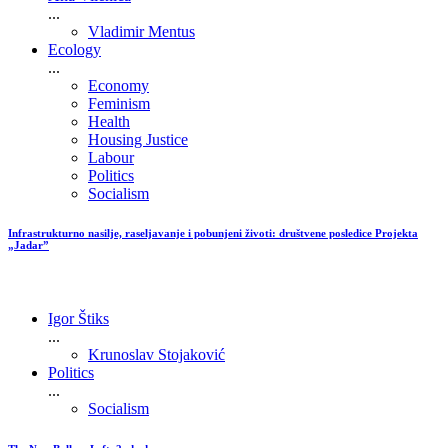
...
Vladimir Mentus
Ecology
...
Economy
Feminism
Health
Housing Justice
Labour
Politics
Socialism
Infrastrukturno nasilje, raseljavanje i pobunjeni životi: društvene posledice Projekta
„Jadar”
Igor Štiks
...
Krunoslav Stojaković
Politics
...
Socialism