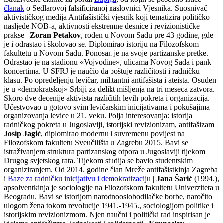
članak
o Sedlarovoj falsificiranoj naslovnici Vjesnika. Suosnivač
aktivističkog medija Antifašistički vjesnik koji tematizira političko
nasljeđe NOB-a, aktivnosti ekstremne desnice i revizionističke
prakse |
Zoran Petakov
, rođen u Novom Sadu pre 43 godine, gde
je i odrastao i školovao se. Diplomirao istoriju na Filozofskom
fakultetu u Novom Sadu. Ponosan je na svoje partizanske pretke.
Odrastao je na stadionu «Vojvodine», ulicama Novog Sada i pank
koncertima. U SFRJ je naučio da poštuje različitosti i radničku
klasu. Po opredeljenju levičar, militantni antifašista i ateista. Osuđen
je u «demokratskoj» Srbiji za delikt mišljenja na tri meseca zatvora.
Skoro dve decenije aktivista različitih levih pokreta i organizacija.
Učestvovao u gotovo svim levičarskim inicijativama i pokušajima
organizovanja levice u 21. veku. Polja interesovanja: istorija
radničkog pokreta u Jugoslaviji, istorijski revizionizam, antifašizam |
Josip Jagić
, diplomirao modernu i suvremenu povijest na
Filozofskom fakultetu Sveučilišta u Zagrebu 2015. Bavi se
istraživanjem struktura partizanskog otpora u Jugoslaviji tijekom
Drugog svjetskog rata. Tijekom studija se bavio studentskim
organiziranjem. Od 2014. godine član Mreže antifašistkinja Zagreba
i
Baze za radničku inicijativu i demokratizaciju
|
Jana Šarić
(1994.),
apsolventkinja je sociologije na Filozofskom fakultetu Univerziteta u
Beogradu. Bavi se istorijom narodnooslobodilačke borbe, naročito
ulogom žena tokom revolucije 1941.-1945., sociologijom politike i
istorijskim revizionizmom. Njen naučni i politički rad inspirisan je