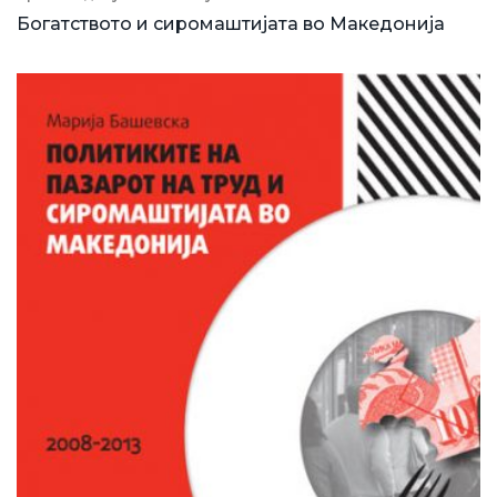
Богатството и сиромаштијата во Mакедонија