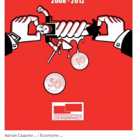
Артан Садику
...
Economy
...