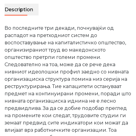
Description
Во последните три декади, почнувајќи од
распадот на претходниот систем до
воспоставување на капиталистичко општество,
организираниот труд во македонското
општество претрпи големи промени.
Следователно на тоа, може да се рече дека
нивниот идеолошки профил заедно со нивната
организациска структура помина низ серија на
реструктурирања. Тие капацитети остануваат
предмет на континуирани промени, поради што
нивната организациска иднина не е лесно
предвидлива. За да се добие подобар преглед
на промените кои следат, трудовите студии ги
земаат предвид сите индикатори кои можат да
влијаат врз работничките организации. Тоа