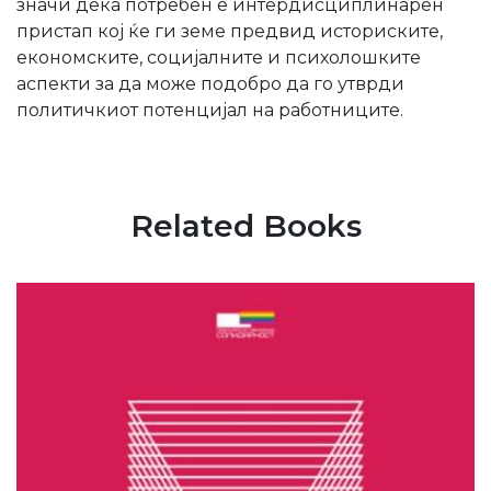
значи дека потребен е интердисциплинарен
пристап кој ќе ги земе предвид историските,
економските, социјалните и психолошките
аспекти за да може подобро да го утврди
политичкиот потенцијал на работниците.
Related Books