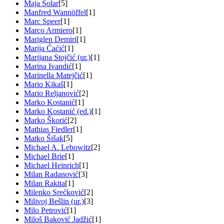
Maja Solar
[5]
Manfred Wannöffel
[1]
Marc Speer
[1]
Marco Armiero
[1]
Mariglen Demiri
[1]
Marija Ćaćić
[1]
Marijana Stojčić (ur.)
[1]
Marina Ivandić
[1]
Marinella Matejčić
[1]
Mario Kikaš
[1]
Mario Reljanović
[2]
Marko Kostanić
[1]
Marko Kostanić (ed.)
[1]
Marko Škorić
[2]
Mathias Fiedler
[1]
Matko Šišak
[5]
Michael A. Lebowitz
[2]
Michael Brie
[1]
Michael Heinrich
[1]
Milan Radanović
[3]
Milan Rakita
[1]
Milenko Srećković
[2]
Milivoj Bešlin (ur.)
[3]
Milo Petrović
[1]
Miloš Baković Jadžić
[1]