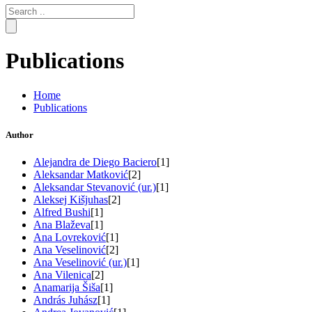
Search
for:
Publications
Home
Publications
Author
Alejandra de Diego Baciero
[1]
Aleksandar Matković
[2]
Aleksandar Stevanović (ur.)
[1]
Aleksej Kišjuhas
[2]
Alfred Bushi
[1]
Ana Blaževa
[1]
Ana Lovreković
[1]
Ana Veselinović
[2]
Ana Veselinović (ur.)
[1]
Ana Vilenica
[2]
Anamarija Šiša
[1]
András Juhász
[1]