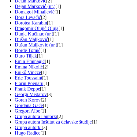
Dejan Marković
[2]
Dejan Marković (ur.)
[1]
Domagoj Mihaljević
[1]
Dora Levačić
[2]
Dorotea Karabin
[1]
Dragomir Olujić Oluja
[1]
Dunja Kučinac (ur.)
[1]
Dušan Maljković
[1]
Dušan Maljković (ur.)
[1]
Đorđe Tomić
[1]
Đuro Tiljak
[1]
Emin Eminagić
[1]
Emina Nikolić
[2]
Enikő Vincze
[1]
Eric Toussaint
[1]
Florin Poenaru
[1]
Frank Deppe
[1]
Georgi Medarov
[3]
Goran Korov
[2]
Gordana Gaće
[1]
Gregori Albo
[1]
Grupa autora i autorki
[2]
Grupa autora Inštitut za delavske študije
[1]
Grupa autorki
[3]
Hugo Radice
[1]