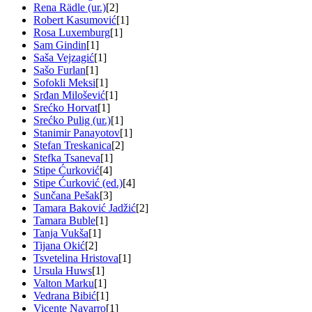
Rena Rädle (ur.)
[2]
Robert Kasumović
[1]
Rosa Luxemburg
[1]
Sam Gindin
[1]
Saša Vejzagić
[1]
Sašo Furlan
[1]
Sofokli Meksi
[1]
Srđan Milošević
[1]
Srećko Horvat
[1]
Srećko Pulig (ur.)
[1]
Stanimir Panayotov
[1]
Stefan Treskanica
[2]
Stefka Tsaneva
[1]
Stipe Ćurković
[4]
Stipe Ćurković (ed.)
[4]
Sunčana Pešak
[3]
Tamara Baković Jadžić
[2]
Tamara Buble
[1]
Tanja Vukša
[1]
Tijana Okić
[2]
Tsvetelina Hristova
[1]
Ursula Huws
[1]
Valton Marku
[1]
Vedrana Bibić
[1]
Vicente Navarro
[1]