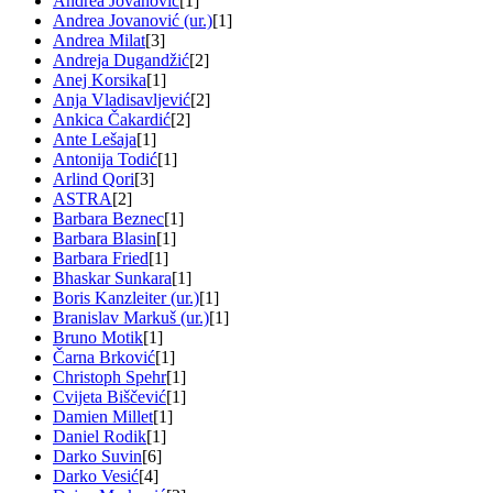
Andrea Jovanović
[1]
Andrea Jovanović (ur.)
[1]
Andrea Milat
[3]
Andreja Dugandžić
[2]
Anej Korsika
[1]
Anja Vladisavljević
[2]
Ankica Čakardić
[2]
Ante Lešaja
[1]
Antonija Todić
[1]
Arlind Qori
[3]
ASTRA
[2]
Barbara Beznec
[1]
Barbara Blasin
[1]
Barbara Fried
[1]
Bhaskar Sunkara
[1]
Boris Kanzleiter (ur.)
[1]
Branislav Markuš (ur.)
[1]
Bruno Motik
[1]
Čarna Brković
[1]
Christoph Spehr
[1]
Cvijeta Biščević
[1]
Damien Millet
[1]
Daniel Rodik
[1]
Darko Suvin
[6]
Darko Vesić
[4]