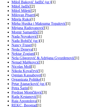
Miloš Baković Jadžić (ur.)
[1]
Miloš Jadžić
[2]
Miloš Miletić
[2]
Milovan Pisarri
[4]
Mirela Ruko
[1]
Mirha Husika i Maksuma Topalović
[1]
Mirjana Radovanović
[1]
Momir Samardžić
[2]
Nada Novaković
[1]
Nađa Bobičić (ur.)
[1]
Nancy Fraser
[1]
Neda Deneva
[1]
Nektar Zogjani
[1]
Nela Gligorović & Adrijana Gvozdenović
[1]
Nenad Maljkovcić
[1]
Nicolas Moll
[1]
Nikola Kovačević
[1]
Ognian Kassabovet
[1]
Organizata Politike
[1]
Petar Atanacković (ur.)
[3]
Petra Šarin
[1]
Predrag Momčilović
[3]
Rada Krstanović
[1]
Raia Apostolova
[1]
REKC, Beograd
[1]