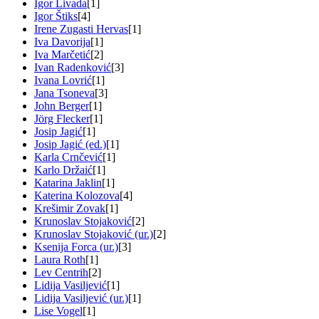
Igor Livada
[1]
Igor Štiks
[4]
Irene Zugasti Hervas
[1]
Iva Davorija
[1]
Iva Marčetić
[2]
Ivan Radenković
[3]
Ivana Lovrić
[1]
Jana Tsoneva
[3]
John Berger
[1]
Jörg Flecker
[1]
Josip Jagić
[1]
Josip Jagić (ed.)
[1]
Karla Crnčević
[1]
Karlo Držaić
[1]
Katarina Jaklin
[1]
Katerina Kolozova
[4]
Krešimir Zovak
[1]
Krunoslav Stojaković
[2]
Krunoslav Stojaković (ur.)
[2]
Ksenija Forca (ur.)
[3]
Laura Roth
[1]
Lev Centrih
[2]
Lidija Vasiljević
[1]
Lidija Vasiljević (ur.)
[1]
Lise Vogel
[1]