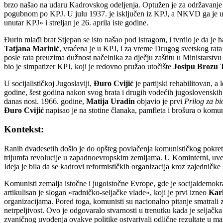
brzo našao na udaru Kadrovskog odeljenja. Optužen je za održavanje lič
pogubnom po KPJ. U julu 1937. je isključen iz KPJ, a NKVD ga je u
unutar KPJ» i streljan je 26. aprila iste godine.
Đurin mlađi brat Stjepan se isto našao pod istragom, i tvrdio je da j
Tatjana Marinić
, vraćena je u KPJ, i za vreme Drugog svetskog rata
posle rata preuzima dužnost načelnika za dječju zaštitu u Ministarstv
bio je simpatizer KPJ, koji je redovno pružao utočište
Josipu Brozu 
U socijalističkoj Jugoslaviji,
Đuro Cvijić
je partijski rehabilitovan, a 
godine, šest godina nakon svog brata i drugih vodećih jugoslovenskih 
danas nosi. 1966. godine,
Matija Uradin
objavio je prvi
Prilog za bi
Đuro Cvijić
napisao je na stotine članaka, pamfleta i brošura o kom
Kontekst:
Ranih dvadesetih došlo je do opšteg povlačenja komunističkog pokreta
trijumfa revolucije u zapadnoevropskim zemljama. U Kominterni, uved
Ideja je bila da se kadrovi reformističkih organizacija kroz zajednič
Komunisti zemalja istočne i jugoistočne Evrope, gde je socijaldemokra
artikulisan je slogan «radničko-seljačke vlade», koji je prvi izneo
Kar
organizacijama. Pored toga, komunisti su nacionalno pitanje smatrali
netrpeljivost. Ovo je odgovaralo stvarnosti u trenutku kada je seljačk
zvaničnog uvođenja ovakve politike ostvarivali odlične rezultate u 