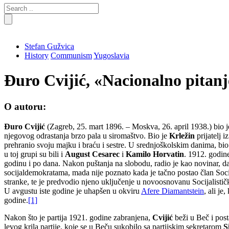
Search
for:
Stefan Gužvica
History
Communism
Yugoslavia
Đuro Cvijić, «Nacionalno pitanj
O autoru:
Đuro Cvijić
(Zagreb, 25. mart 1896. – Moskva, 26. april 1938.) bio 
njegovog odrastanja brzo pala u siromaštvo. Bio je
Krležin
prijatelj i
prehranio svoju majku i braću i sestre. U srednjoškolskim danima, bio
u toj grupi su bili i
August Cesarec
i
Kamilo Horvatin
. 1912. godin
godinu i po dana. Nakon puštanja na slobodu, radio je kao novinar, d
socijaldemokratama, mada nije poznato kada je tačno postao član Socij
stranke, te je predvodio njeno uključenje u novoosnovanu Socijalistič
U avgustu iste godine je uhapšen u okviru
Afere Diamantstein
, ali j
godine.
[1]
Nakon što je partija 1921. godine zabranjena,
Cvijić
beži u Beč i post
levog krila partije, koje se u Beču sukobilo sa partijskim sekretarom
S