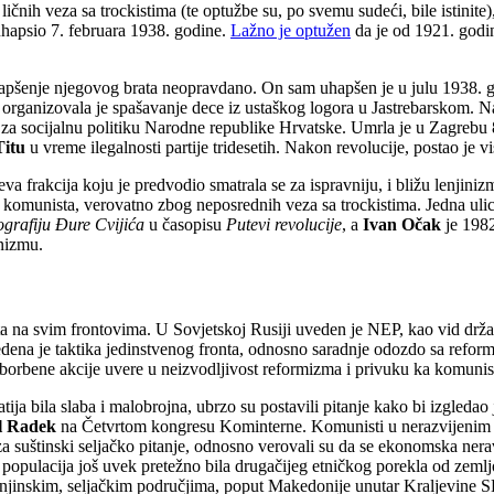
nih veza sa trockistima (te optužbe su, po svemu sudeći, bile istinite),
hapsio 7. februara 1938. godine.
Lažno je optužen
da je od 1921. godin
e hapšenje njegovog brata neopravdano. On sam uhapšen je u julu 1938. g
 organizovala je spašavanje dece iz ustaškog logora u Jastrebarskom. N
u za socijalnu politiku Narodne republike Hrvatske. Umrla je u Zagrebu 
Titu
u vreme ilegalnosti partije tridesetih. Nakon revolucije, postao je
leva frakcija koju je predvodio smatrala se za ispravniju, i bližu lenjiniz
komunista, verovatno zbog neposrednih veza sa trockistima. Jedna ulica
ografiju Đure Cvijića
u časopisu
Putevi revolucije
, a
Ivan Očak
je 1982
unizmu.
 na svim frontovima. U Sovjetskoj Rusiji uveden je NEP, kao vid državn
ena je taktika jedinstvenog fronta, odnosno saradnje odozdo sa reform
ke borbene akcije uvere u neizvodljivost reformizma i privuku ka komuni
tija bila slaba i malobrojna, ubrzo su postavili pitanje kako bi izgled
l Radek
na Četvrtom kongresu Kominterne. Komunisti u nerazvijenim zem
 za suštinski seljačko pitanje, odnosno verovali su da se ekonomska ne
a populacija još uvek pretežno bila drugačijeg etničkog porekla od zeml
manjinskim, seljačkim područjima, poput Makedonije unutar Kraljevine S