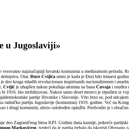
e u Jugoslaviji»
je verovatno najznačajniji hrvatski komunista u međuratnom periodu. Ro
z detinjstva. Otac
Đure Cvijića
umro je kada je Đuri bilo trinaest godina,
 je deo kruga mladih revolucionara inspirisanih nacionalizmom i anarhizm
e,
Cvijić
je uhapšen nakon pokušaja atentata na bana
Cuvaja
i osuđen 
a bi 1916. bio mobilizovan. Nakon samo deset meseci je otpušten iz voj
aldemokratske partije Hrvatske i Slavonije. Vrlo brzo se, pod uticajem
ku radničku partiju Jugoslavije (komunista) 1919. godine. Već na Kongr
e, kao i drugi komunisti, ubrzo oslobođen optužbi. Predvodio je i obrač
aje deo Zagraničnog biroa KPJ. Godinu dana kasnije, pokreće partijski t
imom Markovićem
, tvrdeći da je partija trebala da iskoristi Obznanu 