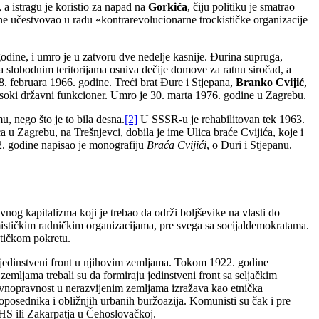
 a istragu je koristio za napad na
Gorkića
, čiju politiku je smatrao
e učestvovao u radu «kontrarevolucionarne trockističke organizacije
odine, i umro je u zatvoru dve nedelje kasnije. Đurina supruga,
a slobodnim teritorijama osniva dečije domove za ratnu siročad, a
8. februara 1966. godine. Treći brat Đure i Stjepana,
Branko Cvijić
,
 visoki državni funkcioner. Umro je 30. marta 1976. godine u Zagrebu.
mu, nego što je to bila desna.
[2]
U SSSR-u je rehabilitovan tek 1963.
 u Zagrebu, na Trešnjevci, dobila je ime Ulica braće Cvijića, koje i
. godine napisao je monografiju
Braća Cvijići
, o Đuri i Stjepanu.
og kapitalizma koji je trebao da održi boljševike na vlasti do
ističkim radničkim organizacijama, pre svega sa socijaldemokratama.
stičkom pokretu.
ao jedinstveni front u njihovim zemljama. Tokom 1922. godine
ljama trebali su da formiraju jedinstveni front sa seljačkim
ravnopravnost u nerazvijenim zemljama izražava kao etnička
joposednika i obližnjih urbanih buržoazija. Komunisti su čak i pre
HS ili Zakarpatja u Čehoslovačkoj.