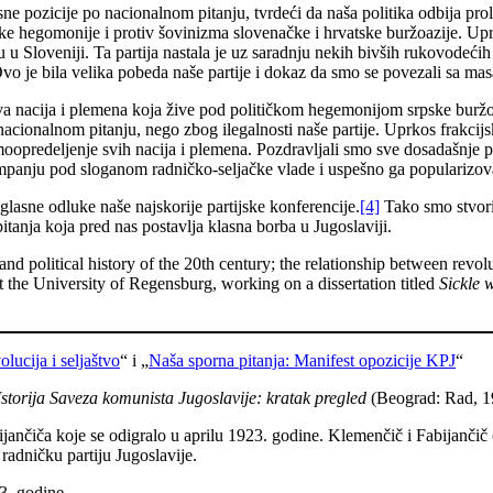
e pozicije po nacionalnom pitanju, tvrdeći da naša politika odbija prole
srpske hegomonije i protiv šovinizma slovenačke i hrvatske buržoazije. Up
 u Sloveniji. Ta partija nastala je uz saradnju nekih bivših rukovodećih 
o je bila velika pobeda naše partije i dokaz da smo se povezali sa mas
a nacija i plemena koja žive pod političkom hegemonijom srpske buržo
cionalnom pitanju, nego zbog ilegalnosti naše partije. Uprkos frakcij
samoopredeljenje svih nacija i plemena. Pozdravljali smo sve dosadašnj
ampanju pod sloganom radničko-seljačke vlade i uspešno ga popularizo
lasne odluke naše najskorije partijske konferencije.
[4]
Tako smo stvori
tanja koja pred nas postavlja klasna borba u Jugoslaviji.
and political history of the 20th century; the relationship between revo
the University of Regensburg, working on a dissertation titled
Sickle 
lucija i seljaštvo
“ i „
Naša sporna pitanja: Manifest opozicije KPJ
“
Istorija Saveza komunista Jugoslavije: kratak pregled
(Beograd: Rad, 1
ančiča koje se odigralo u aprilu 1923. godine. Klemenčič i Fabijančič 
radničku partiju Jugoslavije.
3. godine.