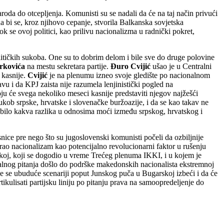
da do otcepljenja. Komunisti su se nadali da će na taj način privući
da bi se, kroz njihovo cepanje, stvorila Balkanska sovjetska
dok se ovoj politici, kao prilivu nacionalizma u radnički pokret,
olitičkih sukoba. One su to dobrim delom i bile sve do druge polovine
rkovića
na mestu sekretara partije.
Đuro Cvijić
ušao je u Centralni
 kasnije.
Cvijić
je na plenumu izneo svoje gledište po nacionalnom
vu i da KPJ zaista nije razumela lenjinistički pogled na
ju će svega nekoliko meseci kasnije predstaviti njegov najžešći
ukob srpske, hrvatske i slovenačke buržoazije, i da se kao takav ne
i bilo kakva razlika u odnosima moći između srpskog, hrvatskog i
ice pre nego što su jugoslovenski komunisti počeli da ozbiljnije
trao nacionalizam kao potencijalno revolucionarni faktor u rušenju
rskoj, koji se dogodio u vreme Trećeg plenuma IKKI, i u kojem je
lnog pitanja došlo do podrške makedonskih nacionalista ekstremnoj
će se ubuduće scenariji poput Junskog puča u Bugarskoj izbeći i da će
tikulisati partijsku liniju po pitanju prava na samoopredeljenje do