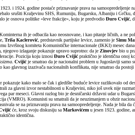
923. i 1924. godine postaće priznavanje prava na samoopredeljenje naro
e trebalo srušiti Kraljevinu SHS, Rumuniju, Bugarsku, Albaniju i Grčku, 
alo je osnova politike «leve frakcije», koju je predvodio
Đuro Cvijić
, 
 Kominterna ih je odbacila kao neosnovane, i kao pitanje ličnih, a ne p
ne,
Triša Kaclerović
, predstavnik partijske levice, zamenio je
Simu Ma
numu Izvršnog komiteta Komunističke internacionale (IKKI) mesec dana
, njegovo izlaganje pokazuje upravo suprotno: da je
Zinovjev
bio u pra
eracije. Pozicija koju iznosi
Đuro Cvijić
praktično je identična onoj ko
rksizma
.
Cvijić
je smatrao da je nacionalni problem u Jugoslaviji samo s
eo kao glavnog izazivača nacionalnih konflikata, nije smatrao da postoj
pokazuje kako malo se čak i gledište buduće levice razlikovalo od desn
li za glavni izvor nestabilnosti u Kraljevini, niko još uvek nije razma
svega par meseci. Glavni razlog bio je desničarski državni udar u Buga
cija (VMRO). Komunisti su smatrali da je neuzimanjem u obzir naciona
asnivala se na priznavanju prava na samoopredeljenje. Nada je bila da 
Cvijić
će, kroz svoju diskusiju sa
Markovićem
u jesen 1923. godine, ar
raktično identična.