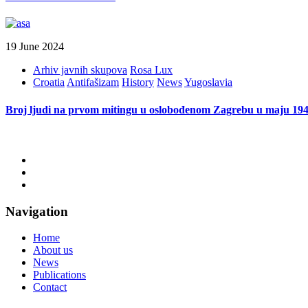
19 June 2024
Arhiv javnih skupova
Rosa Lux
Croatia
Antifašizam
History
News
Yugoslavia
Broj ljudi na prvom mitingu u oslobođenom Zagrebu u maju 194
Navigation
Home
About us
News
Publications
Contact