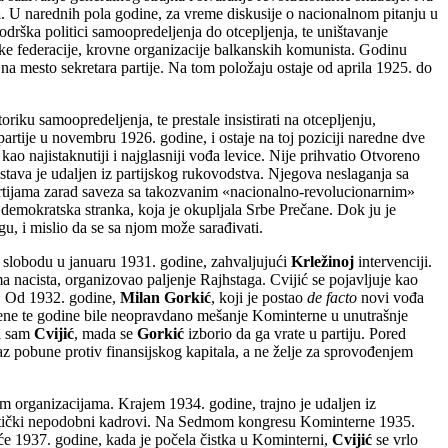
a
. U narednih pola godine, za vreme diskusije o nacionalnom pitanju u
podrška politici samoopredeljenja do otcepljenja, te uništavanje
ke federacije, krovne organizacije balkanskih komunista. Godinu
na mesto sekretara partije. Na tom položaju ostaje od aprila 1925. do
oriku samoopredeljenja, te prestale insistirati na otcepljenju,
artije u novembru 1926. godine, i ostaje na toj poziciji naredne dve
kao najistaknutiji i najglasniji vođa levice. Nije prihvatio Otvoreno
stava je udaljen iz partijskog rukovodstva. Njegova neslaganja sa
partijama zarad saveza sa takozvanim «nacionalno-revolucionarnim»
demokratska stranka, koja je okupljala Srbe Prečane. Dok ju je
u, i mislio da se sa njom može sarađivati.
na slobodu u januaru 1931. godine, zahvaljujući
Krležinoj
intervenciji.
 nacista, organizovao paljenje Rajhstaga. Cvijić se pojavljuje kao
u. Od 1932. godine,
Milan Gorkić
, koji je postao
de facto
novi vođa
edene te godine bile neopravdano mešanje Kominterne u unutrašnje
 i sam
Cvijić
, mada se
Gorkić
izborio da ga vrate u partiju. Pored
az pobune protiv finansijskog kapitala, a ne želje za sprovođenjem
im organizacijama. Krajem 1934. godine, trajno je udaljen iz
olitički nepodobni kadrovi. Na Sedmom kongresu Kominterne 1935.
leće 1937. godine, kada je počela čistka u Kominterni,
Cvijić
se vrlo