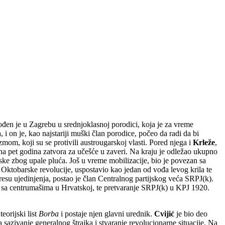
đen je u Zagrebu u srednjoklasnoj porodici, koja je za vreme
 i on je, kao najstariji muški član porodice, počeo da radi da bi
om, koji su se protivili austrougarskoj vlasti. Pored njega i
Krleže
,
na pet godina zatvora za učešće u zaveri. Na kraju je odležao ukupno
ske zbog upale pluća. Još u vreme mobilizacije, bio je povezan sa
 Oktobarske revolucije, uspostavio kao jedan od vođa levog krila te
esu ujedinjenja, postao je član Centralnog partijskog veća SRPJ(k).
un sa centrumašima u Hrvatskoj, te pretvaranje SRPJ(k) u KPJ 1920.
eorijski list
Borba
i postaje njen glavni urednik.
Cvijić
je bio deo
za sazivanje generalnog štrajka i stvaranje revolucionarne situacije. Na