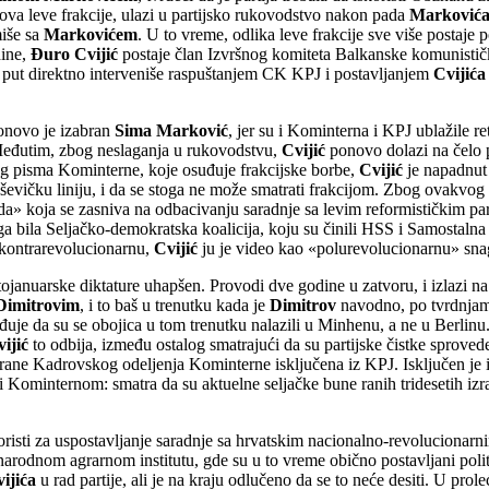
ova leve frakcije, ulazi u partijsko rukovodstvo nakon pada
Marković
miše sa
Markovićem
. U to vreme, odlika leve frakcije sve više postaje 
dine,
Đuro Cvijić
postaje član Izvršnog komiteta Balkanske komunistič
i put direktno interveniše raspuštanjem CK KPJ i postavljanjem
Cvijića
onovo je izabran
Sima Marković
, jer su i Kominterna i KPJ ublažile ret
 Međutim, zbog neslaganja u rukovodstvu,
Cvijić
ponovo dolazi na čelo p
g pisma Kominterne, koje osuđuje frakcijske borbe,
Cvijić
je napadnut 
jševičku liniju, i da se stoga ne može smatrati frakcijom. Zbog ovakvog 
oda» koja se zasniva na odbacivanju saradnje sa levim reformističkim 
a bila Seljačko-demokratska koalicija, koju su činili HSS i Samostalna 
 kontrarevolucionarnu,
Cvijić
ju je video kao «polurevolucionarnu» snag
stojanuarske diktature uhapšen. Provodi dve godine u zatvoru, i izlazi 
Dimitrovim
, i to baš u trenutku kada je
Dimitrov
navodno, po tvrdnjama
uje da su se obojica u tom trenutku nalazili u Minhenu, a ne u Berlin
vijić
to odbija, između ostalog smatrajući da su partijske čistke sprov
strane Kadrovskog odeljenja Kominterne isključena iz KPJ. Isključen je
i Kominternom: smatra da su aktuelne seljačke bune ranih tridesetih izr
oristi za uspostavljanje saradnje sa hrvatskim nacionalno-revolucionarn
narodnom agrarnom institutu, gde su u to vreme obično postavljani p
ijića
u rad partije, ali je na kraju odlučeno da se to neće desiti. U pro