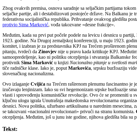
Zbog ovakvih premisa, osnova saradnje sa seljačkim partijama tokom 1
seljačke partije, ali i destabilizovati postojeće države. Na Balkanu j
federativna socijalistička republika. Prihvatanje ovakvog gledišta post
protivio Sima Marković
, vođa takozvane «desne frakcije».
Međutim, kada su prvi put počele podele na levicu i desnicu u partiji,
1923. godine. Na Drugoj zemaljskoj konferenciji, u maju 1923. godi
komitet, i izabran je za predstavnika KPJ na Trećem proširenom ple
pitanju, tvrdeći da
Zinovjev
nije u pravu kada kritikuje KPJ. Međutim
samoopredeljenje, kao ni politiku otcepljenja i stvaranja Balkanske fed
protivnik
Sima Marković
u knjizi
Nacionalno pitanje u svetlosti ma
tiče radničke klase. Iako je, poput
Markovića
, srpsku buržoaziju vid
slovenačkog nacionalizma.
Ovo izlaganje
Cvijića
na Trećem raširenom plenumu fascinantno je jer 
izučavaju lenjinizam. Iako su svi hegemonizam srpske buržoazije smatra
vlasti i sprovođenju komunističke revolucije. Ovo će se promeniti u 
ključnu ulogu igrala Unutrašnja makedonska revolucionarna organiza
desnici. Nova politika, užurbano artikulisana u narednim mesecima, z
se takozvani «nacionalni revolucionari» privući na stranu komunista.
otcepljenja. Međutim, još u junu iste godine, njihova gledišta bila su p
Tekst: