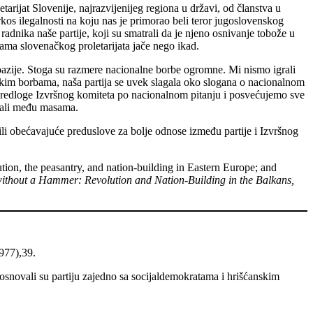
tarijat Slovenije, najrazvijenijeg regiona u državi, od članstva u
rkos ilegalnosti na koju nas je primorao beli teror jugoslovenskog
radnika naše partije, koji su smatrali da je njeno osnivanje tobože u
ama slovenačkog proletarijata jače nego ikad.
azije. Stoga su razmere nacionalne borbe ogromne. Mi nismo igrali
skim borbama, naša partija se uvek slagala oko slogana o nacionalnom
e predloge Izvršnog komiteta po nacionalnom pitanju i posvećujemo sve
vali među masama.
li obećavajuće preduslove za bolje odnose između partije i Izvršnog
lution, the peasantry, and nation-building in Eastern Europe; and
without a Hammer: Revolution and Nation-Building in the Balkans,
977),39.
osnovali su partiju zajedno sa socijaldemokratama i hrišćanskim