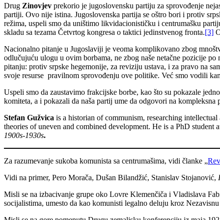
Drug
Zinovjev
prekorio je jugoslovensku partiju za sprovođenje nejasn
partiji. Ovo nije istina. Jugoslovenska partija se oštro bori i protiv 
režima, uspeli smo da uništimo likvidacionističku i centrumašku partiju
skladu sa tezama Četvrtog kongresa o taktici jedinstvenog fronta.
[3]
Ov
Nacionalno pitanje u Jugoslaviji je veoma komplikovano zbog mnoštv
odlučujuću ulogu u ovim borbama, ne zbog naše netačne pozicije po na
pitanju: protiv srpske hegemonije, za reviziju ustava, i za pravo na 
svoje resurse pravilnom sprovođenju ove politike. Već smo vodili k
Uspeli smo da zaustavimo frakcijske borbe, kao što su pokazale jednog
komiteta, a i pokazali da naša partij ume da odgovori na kompleksna pi
Stefan Gužvica
is a historian of communism, researching intellectual 
theories of uneven and combined development. He is a PhD student at 
1900s-1930s
.
Za razumevanje sukoba komunista sa centrumašima, vidi članke „
Revo
Vidi na primer, Pero Morača, Dušan Bilandžić, Stanislav Stojanović,
Misli se na izbacivanje grupe oko Lovre Klemenčiča i Vladislava Fabij
socijalistima, umesto da kao komunisti legalno deluju kroz Nezavisnu 
Misli se na gore pomenutu Drugu zemaljsku konferenciju iz maja 192