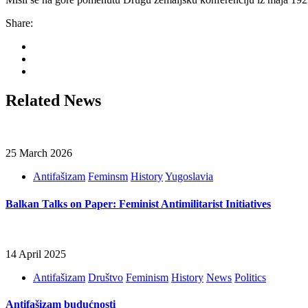
Share:
Related News
25 March 2026
Antifašizam
Feminsm
History
Yugoslavia
Balkan Talks on Paper: Feminist Antimilitarist Initiatives
14 April 2025
Antifašizam
Društvo
Feminism
History
News
Politics
Antifašizam budućnosti