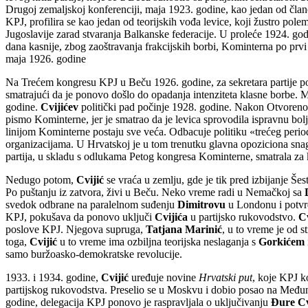
Drugoj zemaljskoj konferenciji, maja 1923. godine, kao jedan od član
KPJ, profilira se kao jedan od teorijskih vođa levice, koji žustro pole
Jugoslavije zarad stvaranja Balkanske federacije. U proleće 1924. go
dana kasnije, zbog zaoštravanja frakcijskih borbi, Kominterna po prv
maja 1926. godine
Na Trećem kongresu KPJ u Beču 1926. godine, za sekretara partije p
smatrajući da je ponovo došlo do opadanja intenziteta klasne borbe.
godine.
Cvijićev
politički pad počinje 1928. godine. Nakon Otvoreno
pismo Kominterne, jer je smatrao da je levica sprovodila ispravnu bol
linijom Kominterne postaju sve veća. Odbacuje politiku «trećeg peri
organizacijama. U Hrvatskoj je u tom trenutku glavna opoziciona snag
partija, u skladu s odlukama Petog kongresa Kominterne, smatrala za
Nedugo potom,
Cvijić
se vraća u zemlju, gde je tik pred izbijanje Še
Po puštanju iz zatvora, živi u Beču. Neko vreme radi u Nemačkoj sa
svedok odbrane na paralelnom suđenju
Dimitrovu
u Londonu i potvrđ
KPJ, pokušava da ponovo uključi
Cvijića
u partijsko rukovodstvo.
C
poslove KPJ. Njegova supruga,
Tatjana Marinić
, u to vreme je od 
toga,
Cvijić
u to vreme ima ozbiljna teorijska neslaganja s
Gorkićem
samo buržoasko-demokratske revolucije.
1933. i 1934. godine,
Cvijić
uređuje novine
Hrvatski put
, koje KPJ k
partijskog rukovodstva. Preselio se u Moskvu i dobio posao na Među
godine, delegacija KPJ ponovo je raspravljala o uključivanju
Đure Cv